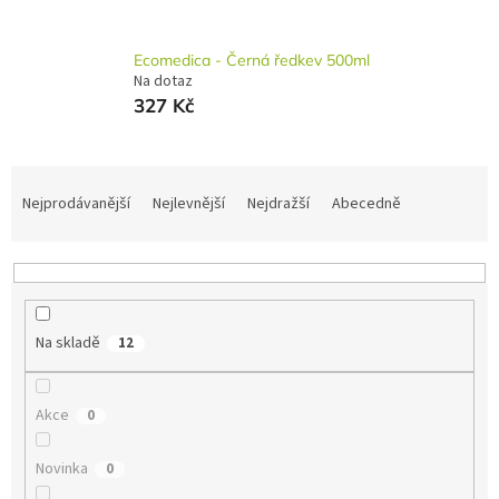
Ecomedica - Černá ředkev 500ml
Na dotaz
327 Kč
Ř
a
Nejprodávanější
Nejlevnější
Nejdražší
Abecedně
z
e
n
í
p
Na skladě
12
r
o
d
Akce
0
u
k
t
Novinka
0
ů