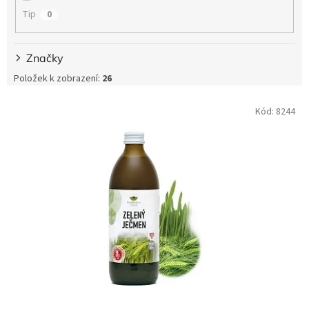
Tip
0
Značky
Položek k zobrazení:
26
V
Kód:
8244
ý
p
i
s
p
r
o
d
u
k
t
ů