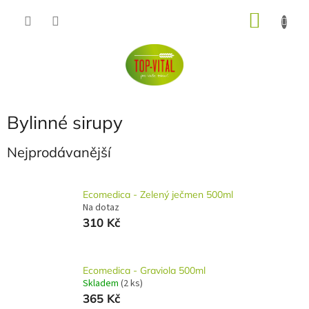
Přejít
NÁKU
na
obsah
KOŠÍK
Bylinné sirupy
Nejprodávanější
Ecomedica - Zelený ječmen 500ml
Na dotaz
310 Kč
Ecomedica - Graviola 500ml
Skladem
(2 ks)
365 Kč