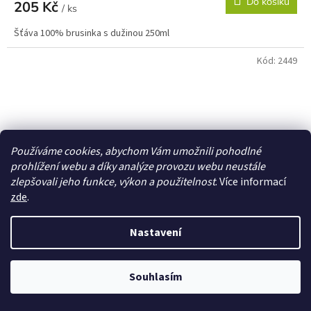
Do košíku
205 Kč
/ ks
Šťáva 100% brusinka s dužinou 250ml
Kód:
2449
Používáme cookies, abychom Vám umožnili pohodlné
prohlížení webu a díky analýze provozu webu neustále
zlepšovali jeho funkce, výkon a použitelnost
. Více informací
zde
.
Nastavení
Souhlasím
Šťáva Rakytník 100% 250ml Cvrček Fy