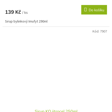
Do košíku
139 Kč
/ ks
Sirup bylinkový Imufyt 290ml
Kód:
7907
Sirup KO jitrocel 250ml