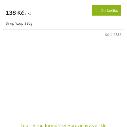
Do košíku
138 Kč
/ ks
Sirup Yzop 320g
Kód:
2658
Top - Sirup farmářský Borovicový ve skle