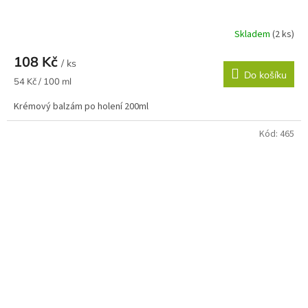
Skladem
(2 ks)
108 Kč
/ ks
Do košíku
Měrná
54 Kč / 100 ml
cena:
Krémový balzám po holení 200ml
Kód:
465