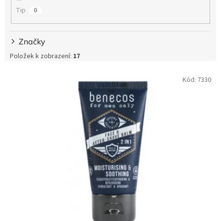
Tip
0
Značky
Položek k zobrazení:
17
V
Kód:
7330
ý
p
i
s
p
r
o
d
u
k
t
ů