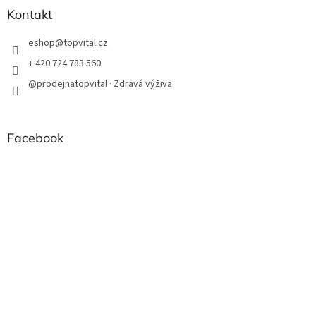
Kontakt
eshop
@
topvital.cz
+ 420 724 783 560
@prodejnatopvital · Zdravá výživa
Facebook