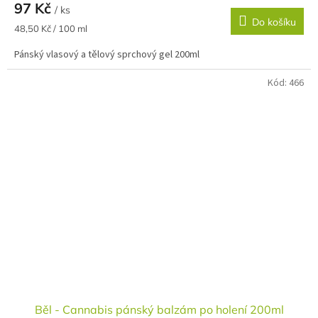
97 Kč
/ ks
Do košíku
Měrná
48,50 Kč / 100 ml
cena:
Pánský vlasový a tělový sprchový gel 200ml
Kód:
466
Běl - Cannabis pánský balzám po holení 200ml