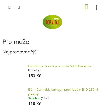
Přejít
NÁKU
na
obsah
KOŠÍK
Pro muže
Nejprodávanější
Balzám po holení pro muže 50ml Benecos
Na dotaz
153 Kč
Běl - Cannabis šampon proti lupům BIO 260ml
pánský
Skladem
(2 ks)
110 Kč