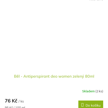
Běl - Antiperspirant deo women zelený 80ml
Skladem
(2 ks)
76 Kč
/ ks
Do košíku
Měrná
95 Kč / 100 ml