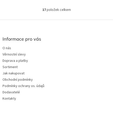
17
položek celkem
O
v
l
Z
á
á
d
p
a
a
Informace pro vás
c
t
í
O nás
í
p
Věrnostní slevy
r
v
Doprava a platby
k
Sortiment
y
Jak nakupovat
v
ý
Obchodní podmínky
p
Podmínky ochrany os. údajů
i
Dodavatelé
s
u
Kontakty