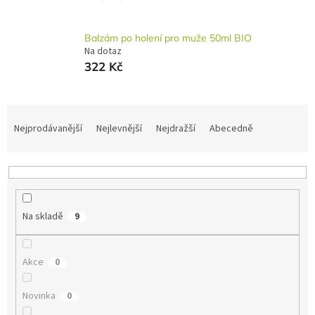
Balzám po holení pro muže 50ml BIO
Na dotaz
322 Kč
Ř
a
Nejprodávanější
Nejlevnější
Nejdražší
Abecedně
z
e
n
í
p
Na skladě
9
r
o
d
Akce
0
u
k
t
Novinka
0
ů