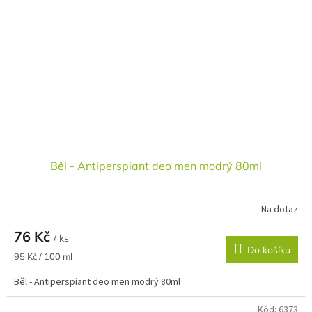
Běl - Antiperspiant deo men modrý 80ml
Na dotaz
76 Kč
/ ks
Do košíku
Měrná
95 Kč / 100 ml
cena:
Běl - Antiperspiant deo men modrý 80ml
Kód:
6373