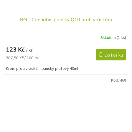
Běl - Cannabis pánský Q10 proti vráskám
Skladem
(1 ks)
123 Kč
/ ks
Do košíku
Měrná
307,50 Kč / 100 ml
cena:
Krém proti vráskám pánský pleťový 40ml
Kód:
468