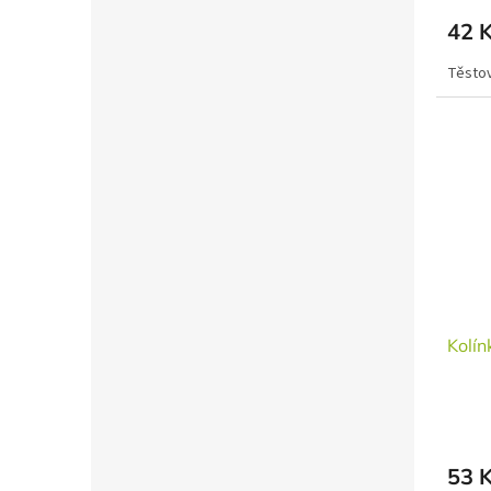
42 
Těstov
Kolín
53 