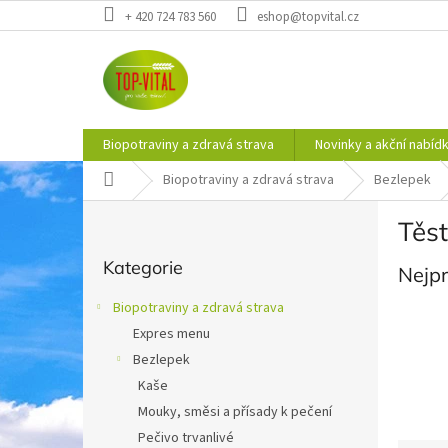
Přejít
+ 420 724 783 560
eshop@topvital.cz
na
obsah
Biopotraviny a zdravá strava
Novinky a akční nabíd
Domů
Biopotraviny a zdravá strava
Bezlepek
P
Těst
o
Přeskočit
s
Kategorie
kategorie
Nejp
t
r
Biopotraviny a zdravá strava
a
Expres menu
n
Bezlepek
n
í
Kaše
p
Mouky, směsi a přísady k pečení
a
Pečivo trvanlivé