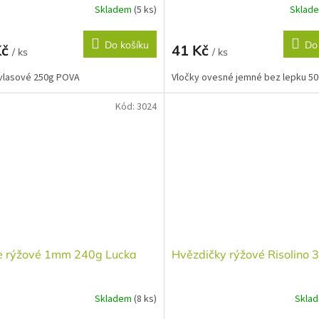
Skladem
(5 ks)
Sklad
Do košíku
Do
Kč
41 Kč
/ ks
/ ks
vlasové 250g POVA
Vločky ovesné jemné bez lepku 5
Kód:
3024
e rýžové 1mm 240g Lucka
Hvězdičky rýžové Risolino 
Skladem
(8 ks)
Skla