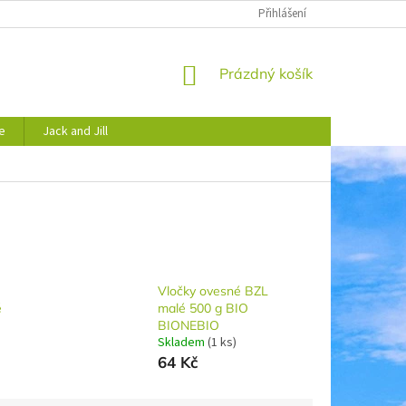
JAK NAKUPOVAT
OBCHODNÍ PODMÍNKY
Přihlášení
PODMÍNKY OCHRANY 
NÁKUPNÍ
Prázdný košík
KOŠÍK
e
Jack and Jill
Vločky ovesné BZL
é
malé 500 g BIO
BIONEBIO
Skladem
(1 ks)
64 Kč