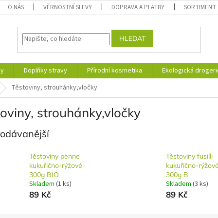
O NÁS
VĚRNOSTNÍ SLEVY
DOPRAVA A PLATBY
SORTIMENT
HLEDAT
ky
Doplňky stravy
Přírodní kosmetika
Ekologická drogeri
Těstoviny, strouhánky,vločky
oviny, strouhánky,vločky
rodávanější
Těstoviny penne
Těstoviny fusilli
kukuřično-rýžové
kukuřično-rýžov
300g BIO
300g B
Skladem
(1 ks)
Skladem
(3 ks)
89 Kč
89 Kč