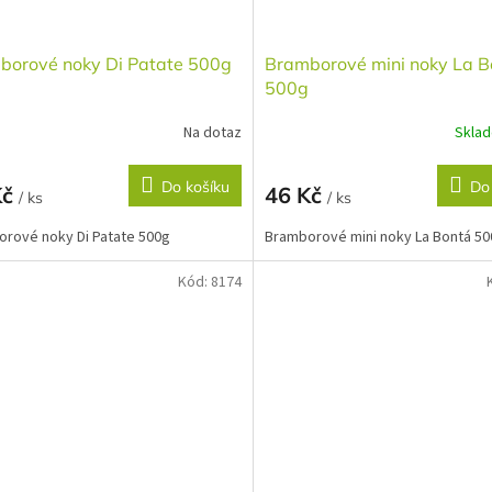
borové noky Di Patate 500g
Bramborové mini noky La B
500g
Na dotaz
Skla
Do košíku
Do
Kč
46 Kč
/ ks
/ ks
rové noky Di Patate 500g
Bramborové mini noky La Bontá 5
Kód:
8174