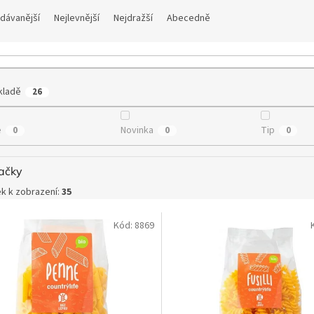
dávanější
Nejlevnější
Nejdražší
Abecedně
kladě
26
e
Novinka
Tip
0
0
0
ačky
k k zobrazení:
35
Kód:
8869