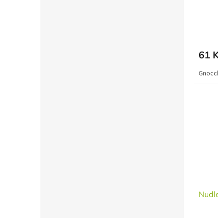
61 
Gnocch
Nudl