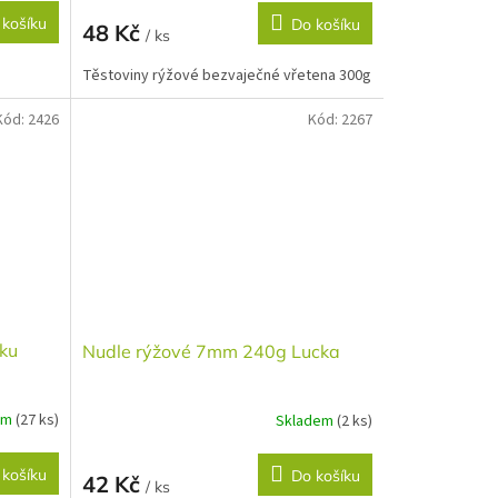
 košíku
Do košíku
48 Kč
/ ks
Těstoviny rýžové bezvaječné vřetena 300g
Kód:
2426
Kód:
2267
pku
Nudle rýžové 7mm 240g Lucka
em
(27 ks)
Skladem
(2 ks)
 košíku
Do košíku
42 Kč
/ ks