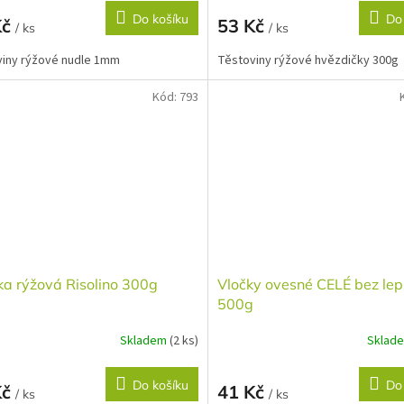
Do košíku
Do
Kč
53 Kč
/ ks
/ ks
iny rýžové nudle 1mm
Těstoviny rýžové hvězdičky 300g
Kód:
793
ka rýžová Risolino 300g
Vločky ovesné CELÉ bez le
500g
Skladem
(2 ks)
Sklad
Do košíku
Do
Kč
41 Kč
/ ks
/ ks