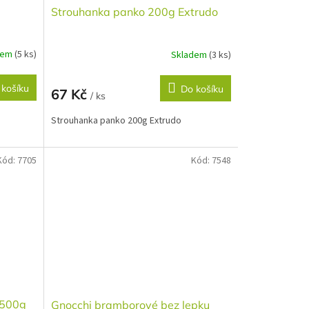
Strouhanka panko 200g Extrudo
dem
(5 ks)
Skladem
(3 ks)
 košíku
Do košíku
67 Kč
/ ks
Strouhanka panko 200g Extrudo
Kód:
7705
Kód:
7548
 500g
Gnocchi bramborové bez lepku