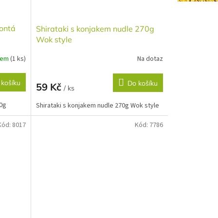
ontá
Shirataki s konjakem nudle 270g
Wok style
dem
(1 ks)
Na dotaz
 košíku
Do košíku
59 Kč
/ ks
00g
Shirataki s konjakem nudle 270g Wok style
Kód:
8017
Kód:
7786