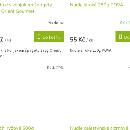
taki s konjakem špagety
Nudle široké 250g POVA
 Orient Gourmet
Na dotaz
Skla
Do košíku
Do
Kč
55 Kč
/ ks
/ ks
aki s konjakem špagety 270g Orient
Nudle široké 250g POVA
et
Kód:
7741
chi rýžové 500g
Nudle celestýnské cizrnové