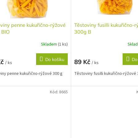
viny penne kukuřično-rýžové
Těstoviny fusilli kukuřično-
 BIO
300g B
Skladem
(1 ks)
Skla
Do košíku
Do
Kč
89 Kč
/ ks
/ ks
iny penne kukuřično-rýžové 300 g
Těstoviny fusilli kukuřično-rýžové 
Kód:
8665