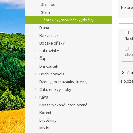
Ř
n
Sladkosti
a
e
Nejpro
Slané
z
l
e
Těstoviny, strouhánky,vločky
n
Diana
í
Bezva müsli
Na s
p
Božské oříšky
r
Cukrovinky
o
Akc
d
Čaj
u
Dia koutek
k
Zn
Dochucovadla
t
Polože
Džemy, pomazánky, krémy
ů
Chlazené výrobky
V
Káva
ý
p
Konzervované, sterilované
i
Koření
s
Luštěniny
p
Mix it!
r