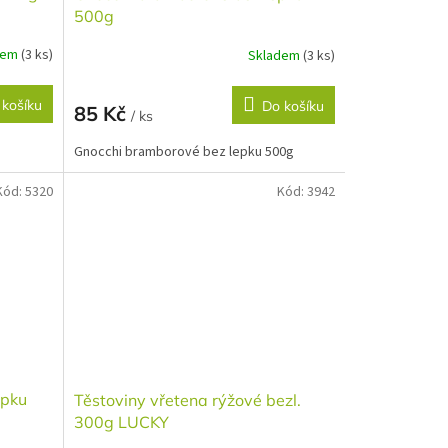
500g
dem
(3 ks)
Skladem
(3 ks)
 košíku
Do košíku
85 Kč
/ ks
Gnocchi bramborové bez lepku 500g
Kód:
5320
Kód:
3942
epku
Těstoviny vřetena rýžové bezl.
300g LUCKY