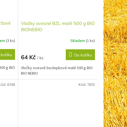
rýžové
Vločky ovesné BZL malé 500 g BIO
BIONEBIO
dem
(3 ks)
Skladem
(1 ks)
 košíku
Do košíku
64 Kč
/ ks
300 g BIO
Vločky ovesné bezlepkové malé 500 g BIO
BIO NEBIO
Kód:
8396
Kód:
7855