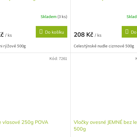
Skladem
(3 ks)
Skla
Do košíku
Do
Kč
208 Kč
/ ks
/ ks
i rýžové 500g
Celestýnské nudle cizrnové 500g
Kód:
7261
e vlasové 250g POVA
Vločky ovesné JEMNÉ bez l
500g