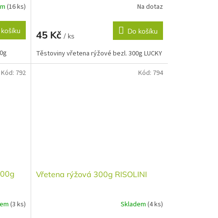
em
(16 ks)
Na dotaz
 košíku
Do košíku
45 Kč
/ ks
00g
Těstoviny vřetena rýžové bezl. 300g LUCKY
Kód:
792
Kód:
794
300g
Vřetena rýžová 300g RISOLINI
dem
(3 ks)
Skladem
(4 ks)