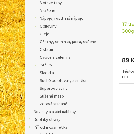
Mořské řasy
o
Mražené
d
u
Nápoje, rostlinné nápoje
Těsto
k
Obiloviny
300g
t
Oleje
ů
Ořechy, semínka, jádra, sušené
Ostatní
Ovoce a zelenina
89 
Pečivo
Těstov
Sladidla
BIO
Suché polotovary a směsi
Superpotraviny
Sušené maso
Zdravá snídaně
Novinky a akční nabídky
Doplňky stravy
Přírodní kosmetika