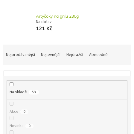
Artyčoky na grilu 230g
Na dotaz
121 Kč
Ř
a
Nejprodávanější
Nejlevnější
Nejdražší
Abecedně
z
e
n
í
p
Na skladě
53
r
o
d
Akce
0
u
k
t
Novinka
0
ů