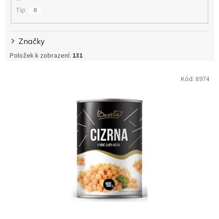
Tip
0
Značky
Položek k zobrazení:
131
V
Kód:
8974
ý
p
i
s
p
r
o
d
u
k
t
ů