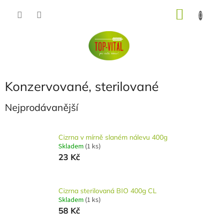
Přejít
NÁKU
na
obsah
KOŠÍK
Konzervované, sterilované
Nejprodávanější
Cizrna v mírně slaném nálevu 400g
Skladem
(1 ks)
23 Kč
Cizrna sterilovaná BIO 400g CL
Skladem
(1 ks)
58 Kč