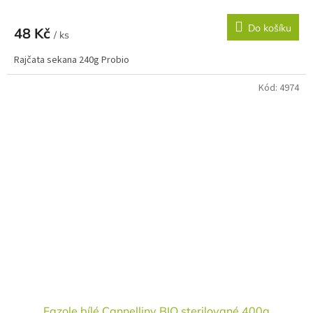
Do košíku
48 Kč
/ ks
Rajčata sekana 240g Probio
Kód:
4974
Fazole bílé Cannelliny BIO sterilované 400g