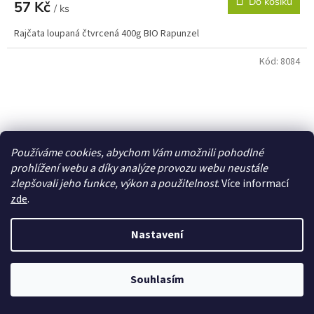
Do košíku
57 Kč
/ ks
Rajčata loupaná čtvrcená 400g BIO Rapunzel
Kód:
8084
Používáme cookies, abychom Vám umožnili pohodlné
prohlížení webu a díky analýze provozu webu neustále
zlepšovali jeho funkce, výkon a použitelnost
. Více informací
zde
.
Nastavení
Souhlasím
Rajčata loupaná 400g