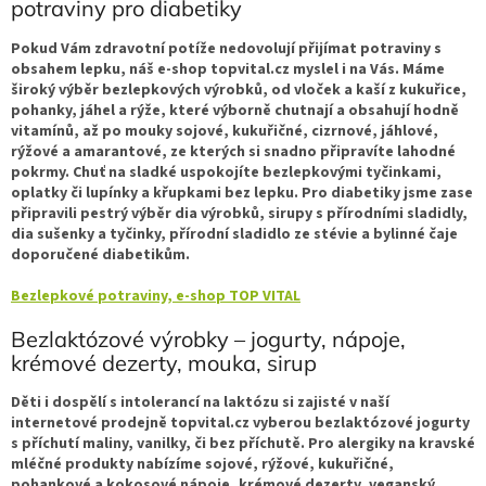
potraviny pro diabetiky
Pokud Vám zdravotní potíže nedovolují přijímat potraviny s
obsahem lepku, náš e-shop topvital.cz myslel i na Vás. Máme
široký výběr bezlepkových výrobků, od vloček a kaší z kukuřice,
pohanky, jáhel a rýže, které výborně chutnají a obsahují hodně
vitamínů, až po mouky sojové, kukuřičné, cizrnové, jáhlové,
rýžové a amarantové, ze kterých si snadno připravíte lahodné
pokrmy. Chuť na sladké uspokojíte bezlepkovými tyčinkami,
oplatky či lupínky a křupkami bez lepku. Pro diabetiky jsme zase
připravili pestrý výběr dia výrobků, sirupy s přírodními sladidly,
dia sušenky a tyčinky, přírodní sladidlo ze stévie a bylinné čaje
doporučené diabetikům.
Bezlepkové potraviny, e-shop TOP VITAL
Bezlaktózové výrobky – jogurty, nápoje,
krémové dezerty, mouka, sirup
Děti i dospělí s intolerancí na laktózu si zajisté v naší
internetové prodejně topvital.cz vyberou bezlaktózové jogurty
s příchutí maliny, vanilky, či bez příchutě. Pro alergiky na kravské
mléčné produkty nabízíme sojové, rýžové, kukuřičné,
pohankové a kokosové nápoje, krémové dezerty, veganský