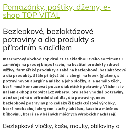
Pomazánky, paštiky, džemy, e-
shop TOP VITAL
Bezlepkové, bezlaktózové
potraviny a dia produkty s
přírodním sladidlem
Internetový obchod topvital.cz se skladbou svého sortimentu
zaměřuje na prodej biopotravin, na kvalitní produkty zdravé
výživy, farmářské produkty a také na bezlepkové, bezlaktózové
a dia produkty. Stále přibývá lidí s alergií na lepek (gluten), s
potravinovou alergií na mléko a jeho složky, a je nemálo těch,
kteří musí konzumovat pouze diabetické potraviny. Všichni si v
našem e-shopu topvital.cz vyberou pro sebe vhodné potraviny,
ať už se jedná o přírodní sladidla, dia potraviny, nebo
bezlepkové potraviny pro celiaky či bezlaktózové výrobky,
které neobsahují alergenní složky laktózu, kasein a mléčnou
bílkovinu, které se v běžných mléčných výrobcích nacházejí.
Bezlepkové vločky, kaše, mouky, obiloviny a