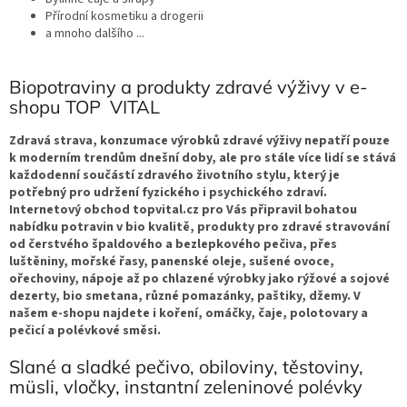
Přírodní kosmetiku a drogerii
a mnoho dalšího ...
Biopotraviny a produkty zdravé výživy v e-
shopu TOP VITAL
Zdravá strava, konzumace výrobků zdravé výživy nepatří pouze
k moderním trendům dnešní doby, ale pro stále více lidí se stává
každodenní součástí zdravého životního stylu, který je
potřebný pro udržení fyzického i psychického zdraví.
Internetový obchod topvital.cz pro Vás připravil bohatou
nabídku potravin v bio kvalitě, produkty pro zdravé stravování
od čerstvého špaldového a bezlepkového pečiva, přes
luštěniny, mořské řasy, panenské oleje, sušené ovoce,
ořechoviny, nápoje až po chlazené výrobky jako rýžové a sojové
dezerty, bio smetana, různé pomazánky, paštiky, džemy. V
našem e-shopu najdete i koření, omáčky, čaje, polotovary a
pečicí a polévkové směsi.
Slané a sladké pečivo, obiloviny, těstoviny,
müsli, vločky, instantní zeleninové polévky