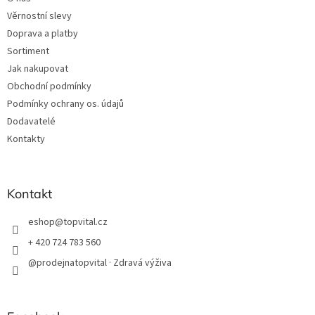
í
Věrnostní slevy
Doprava a platby
Sortiment
Jak nakupovat
Obchodní podmínky
Podmínky ochrany os. údajů
Dodavatelé
Kontakty
Kontakt
eshop
@
topvital.cz
+ 420 724 783 560
@prodejnatopvital · Zdravá výživa