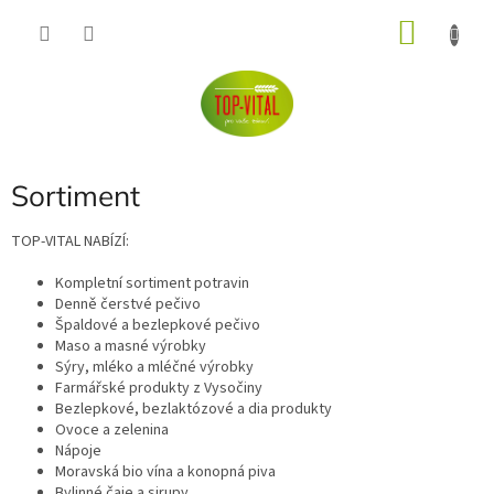
Přejít
NÁKU
na
obsah
KOŠÍK
Sortiment
TOP-VITAL NABÍZÍ:
Kompletní sortiment potravin
Denně čerstvé pečivo
Špaldové a bezlepkové pečivo
Maso a masné výrobky
Sýry, mléko a mléčné výrobky
Farmářské produkty z Vysočiny
Bezlepkové, bezlaktózové a dia produkty
Ovoce a zelenina
Nápoje
Moravská bio vína a konopná piva
Bylinné čaje a sirupy