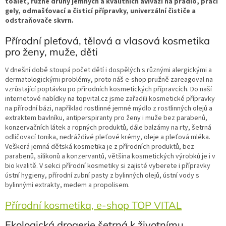
toalet, různé druhy jemných a kvalitních aviváží na prádlo, prací
gely, odmašťovací a čisticí přípravky, univerzální čističe a
odstraňovače skvrn.
Přírodní pleťová, tělová a vlasová kosmetika
pro ženy, muže, děti
V dnešní době stoupá počet dětí i dospělých s různými alergickými a
dermatologickými problémy, proto náš e-shop pružně zareagoval na
vzrůstající poptávku po přírodních kosmetických přípravcích. Do naší
internetové nabídky na topvital.cz jsme zařadili kosmetické přípravky
na přírodní bázi, například rostlinné jemné mýdlo z rostlinných olejů a
extraktem bavlníku, antiperspiranty pro ženy i muže bez parabenů,
konzervačních látek a ropných produktů, dále balzámy na rty, šetrná
odličovací tonika, nedráždivé pleťové krémy, oleje a pleťová mléka.
Veškerá jemná dětská kosmetika je z přírodních produktů, bez
parabenů, silikonů a konzervantů, většina kosmetických výrobků je i v
bio kvalitě. V sekci přírodní kosmetiky si zajisté vyberete i přípravky
ústní hygieny, přírodní zubní pasty z bylinných olejů, ústní vody s
bylinnými extrakty, medem a propolisem.
Přírodní kosmetika, e-shop TOP VITAL
Ekologická drogerie šetrná k životnímu