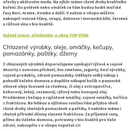
ořechy v akátovém medu. Na výběr máme různé druhy kvalitního
koření. Do polévek nebo omáček se Vám budou hodit mořské
řasy Nori, Arame, Kombu a další. V našem e-shopu můžete
nakoupit ovocné šťávy, sirupy, dokonce i moravská bílá, červená
a růžová vína v bio kvalitě.
Sušené ovoce, ořechoviny, e-shop TOP VITAL
Chlazené výrobky, oleje, omáčky, kečupy,
pomazánky, paštiky, džemy
Z chlazených výrobků doporučujeme vynikajicí rýžové a sojové
dezerty s ovocnou příchutí, bio smetanu, jogurty, kozí výrobky,
sojové produkty, zdravé pomazánky. Udělejte velký nákup z
pohodlí Vašeho domova a doplňte nákupní košík o panenské
olivové oleje lisované za studena, či olej z ostropestřce,
kokosový, lněný, sezamový, rýžový nebo konopný olej.
Prodáváme i kečupy a rajčatové omáčky, sojové omáčky, hořčice
s fruktózou. Na lehkou a výživnou svačinu Vám přijdou vhod
různé druhy chutných pomazánek a paštiky. V nabídce máme i
chutné přírodní džemy slazené fruktózou. Za příjemné ceny,
přímo do Vašeho domova, potraviny v bio kvalitě pro Vaše
zdraví, nakoupíte v e-shopu topvital.cz!