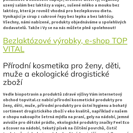
uzený salám bez laktózy a vajec, sušené mléko a mouku bez
laktózy, která je rovněž vhodná pro bezlepkovou dietu.
Vynikajicí je sirup z cukrové řepy bez lepku a bez laktózy.
Všechny, námi nabízené, produkty objednáváme u spolehlivých
dodavatelů. Takže i Vy se na nás můžete plně spolehnout!
Bezlaktózové výrobky, e-shop TOP
VITAL
Přírodní kosmetika pro ženy, děti,
muže a ekologické drogistické
zboží
Vedle biopotravin a produktů zdravé výživy Vám internetový
obchod topvital.cz nabízí přírodní kosmetické produkty pro
ženy, děti, muže, přírodní produkty pro ústní hygienu a bohatý
sortiment drogistického zboží v eko kvalitě, například v našem
e-shopu nakoupíte šetrná mýdla na praní, gely na nádobí, jemné
aviváže pro dětské prádlo, ekologické produkty značky Feel Eco
a Ecover na nádobí, tekutý písek na čištění povrchů, čistič