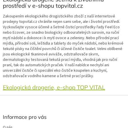
prostředí v e-shopu topvital.cz
Zakoupením ekologického drogistického zboží z naší internetové
prodejny topvital.cz chráníte nejen sami sebe, ale i životní prostředí.
Vyzkoušejte vysoce účinné a šetrné čisticí prostředky řady Feel Eco
nebo Ecover, ze snadno biologicky odbouratelných surovin, na ruční
mytí nádobí a dokonce i k mytí ovoce a zeleniny. Nebo přírodní prací
mýdla, přírodní soli, leštidla a tablety do myček nádobí, nebo krémové
tekuté písky na čištění povrchů či účinné čističe toalet. Velmi oblíbené
jsou ekologické tkaninové aviváže, odstraňovače skvrn,
dermatologicky testovaná tekutá prací mýdla, vhodná jak pro ruční
praní, tak do automatických praček. V naší nabídce nechybí ani
univerzální čističe či speciální eko čističe koupelen a kuchyní,
odstraňovače vodního kamene a šetrné prací prášky.
Ekologická drogerie, e-shop TOP VITAL
Z
á
p
a
Informace pro vás
t
O nás