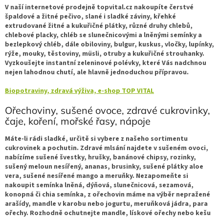
V naší internetové prodejně topvital.cz nakoupíte čerstvé
špaldové a žitné pečivo, slané i sladké záviny, křehké
extrudované žitné a kukuřičné plátky, různé druhy chlebů,
chlebové placky, chléb se slunečnicovými a lněnými semínky a
bezlepkový chléb, dále obiloviny, bulgur, kuskus, vločky, lupínky,
rýže, mouky, těstoviny, müsli, otruby a kukuřičné strouhanky.
Vyzkoušejte instantní zeleninové polévky, které Vás nadchnou
nejen lahodnou chutí, ale hlavně jednoduchou přípravou.
Biopotraviny, zdravá výživa, e-shop TOP VITAL
Ořechoviny, sušené ovoce, zdravé cukrovinky,
čaje, koření, mořské řasy, nápoje
Máte-li rádi sladké, určitě si vybere z našeho sortimentu
cukrovinek a pochutin. Zdravé mlsání najdete v sušeném ovoci,
nabízíme sušené švestky, hrušky, banánové chipsy, rozinky,
sušený meloun nesířený, ananas, brusinky, sušené plátky aloe
vera, sušené nesířené mango a meruňky. Nezapomeňte si
nakoupit semínka lněná, dýňová, slunečnicová, sezamová,
konopná či chia semínka, z ořechovin máme na výběr nepražené
arašídy, mandle v karobu nebo jogurtu, meruňková jádra, para
ořechy. Rozhodně ochutnejte mandle, lískové ořechy nebo kešu