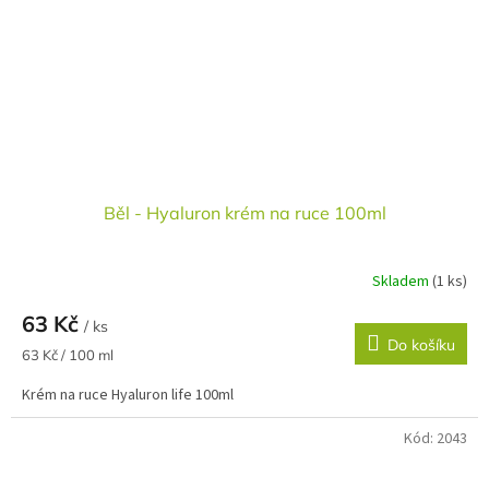
Běl - Hyaluron krém na ruce 100ml
Skladem
(1 ks)
63 Kč
/ ks
Do košíku
Měrná
63 Kč / 100 ml
cena:
Krém na ruce Hyaluron life 100ml
Kód:
2043