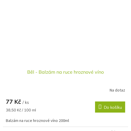
Běl - Balzám na ruce hroznové víno
Na dotaz
77 Kč
/ ks
Do košíku
Měrná
38,50 Kč / 100 ml
cena:
Balzám na ruce hroznové víno 200ml