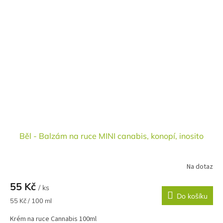
Běl - Balzám na ruce MINI canabis, konopí, inosito
Na dotaz
55 Kč
/ ks
Do košíku
Měrná
55 Kč / 100 ml
cena:
Krém na ruce Cannabis 100ml