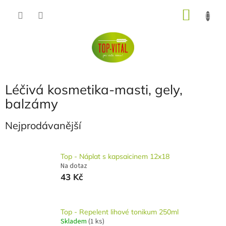
Přejít
NÁKU
na
obsah
KOŠÍK
Léčivá kosmetika-masti, gely,
balzámy
Nejprodávanější
Top - Náplat s kapsaicinem 12x18
Na dotaz
43 Kč
Top - Repelent lihové tonikum 250ml
Skladem
(1 ks)