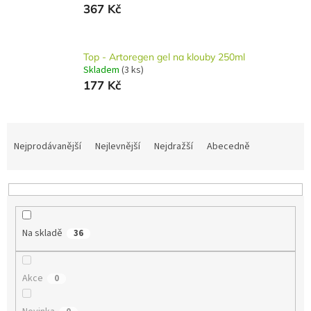
367 Kč
Top - Artoregen gel na klouby 250ml
Skladem
(3 ks)
177 Kč
Ř
a
Nejprodávanější
Nejlevnější
Nejdražší
Abecedně
z
e
n
í
p
Na skladě
36
r
o
d
Akce
0
u
k