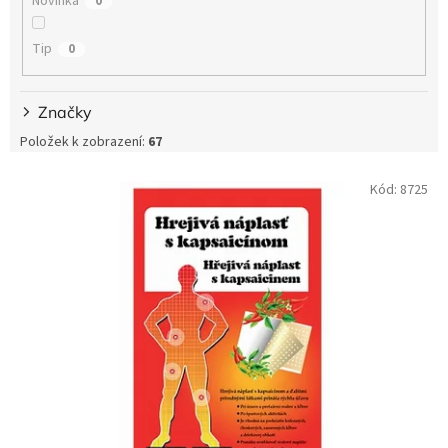
t
Novinka
0
ů
Tip
0
Značky
Položek k zobrazení:
67
V
Kód:
8725
ý
p
i
s
p
r
o
d
u
k
t
ů