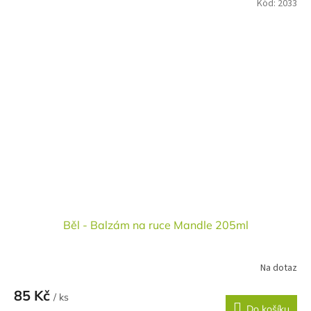
Kód:
2033
Běl - Balzám na ruce Mandle 205ml
Na dotaz
85 Kč
/ ks
Do košíku