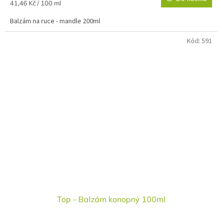
Měrná
41,46 Kč / 100 ml
cena:
Balzám na ruce - mandle 200ml
Kód:
591
Top - Balzám konopný 100ml