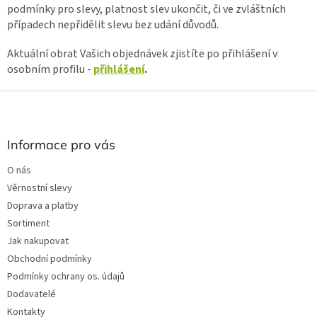
podmínky pro slevy, platnost slev ukončit, či ve zvláštních
případech nepřidělit slevu bez udání důvodů.
Aktuální obrat Vašich objednávek zjistíte po přihlášení v
osobním profilu -
přihlášení
.
Z
á
p
a
Informace pro vás
t
O nás
í
Věrnostní slevy
Doprava a platby
Sortiment
Jak nakupovat
Obchodní podmínky
Podmínky ochrany os. údajů
Dodavatelé
Kontakty