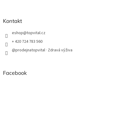
Kontakt
eshop
@
topvital.cz
+ 420 724 783 560
@prodejnatopvital · Zdravá výživa
Facebook