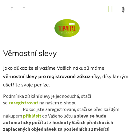
Přejít
NÁKU
na
obsah
KOŠÍK
Věrnostní slevy
Jako důkaz že si vážíme Vašich nákupů máme
věrnostní
slevy pro registrované zákazníky
, díky kterým
ušetříte svoje peníze.
Podmínka získání slevy je jednoduchá, stačí
se
zaregistrovat
na našem e-shopu.
Pokud jste zaregistrovaní, stačí se před každým
nákupem
přihlásit
do Vašeho účtu a
sleva se bude
automaticky počítat z hodnoty Vašich předchozích
zaplacených objednávek za posledních 12 měsíců
.