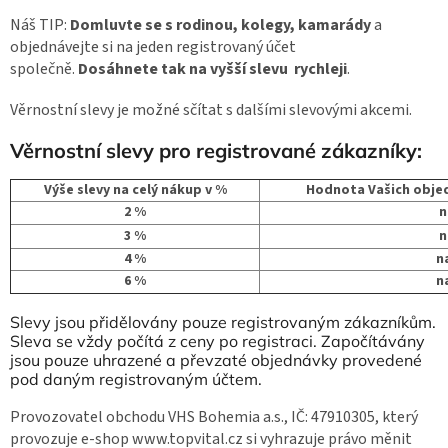
Náš TIP:
Domluvte se s rodinou, kolegy, kamarády
a
objednávejte si na jeden registrovaný účet
společně.
Dosáhnete tak na vyšší slevu rychleji
.
Věrnostní slevy je možné sčítat s dalšími slevovými akcemi.
Věrnostní slevy pro registrované zákazníky:
Výše slevy na celý nákup v %
Hodnota Vašich objed
2 %
n
3 %
n
4 %
n
6 %
n
Slevy jsou přidělovány pouze registrovaným zákazníkům.
Sleva se vždy počítá z ceny po registraci. Započítávány
jsou pouze uhrazené a převzaté objednávky provedené
pod daným registrovaným účtem.
Provozovatel obchodu VHS Bohemia a.s., IČ: 47910305, který
provozuje e-shop www.topvital.cz si vyhrazuje právo měnit