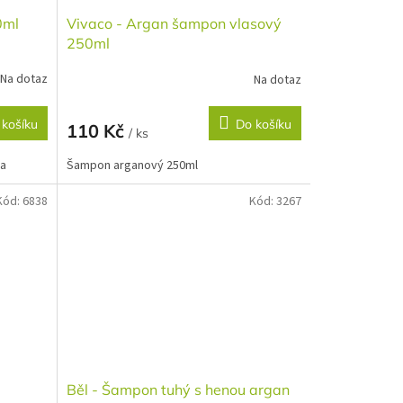
0ml
Vivaco - Argan šampon vlasový
250ml
Na dotaz
Na dotaz
 košíku
Do košíku
110 Kč
/ ks
va
Šampon arganový 250ml
Kód:
6838
Kód:
3267
Běl - Šampon tuhý s henou argan