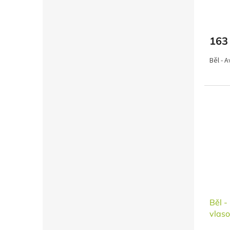
163
Běl - 
Běl -
vlas