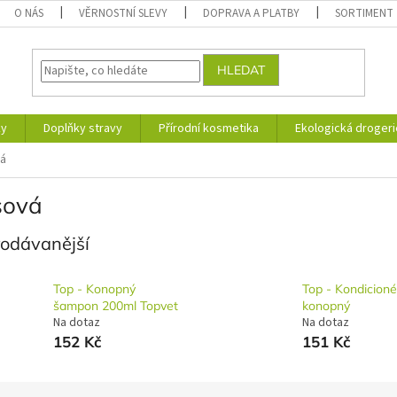
O NÁS
VĚRNOSTNÍ SLEVY
DOPRAVA A PLATBY
SORTIMENT
HLEDAT
ky
Doplňky stravy
Přírodní kosmetika
Ekologická drogeri
vá
sová
rodávanější
Top - Konopný
Top - Kondicioné
šampon 200ml Topvet
konopný
Na dotaz
Na dotaz
152 Kč
151 Kč