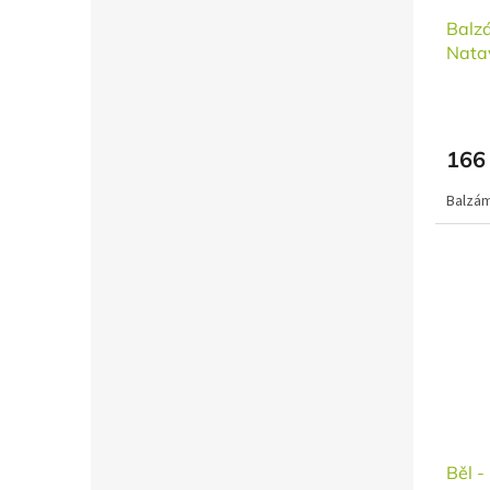
Balz
Nata
166
Balzám
Běl 