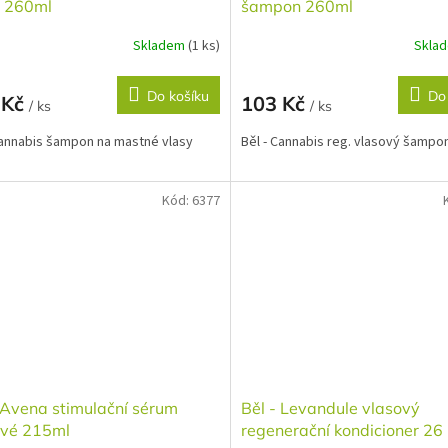
y 260ml
šampon 260ml
Skladem
(1 ks)
Skla
Do košíku
Do
 Kč
103 Kč
/ ks
/ ks
Cannabis šampon na mastné vlasy
Běl - Cannabis reg. vlasový šampo
Kód:
6377
 Avena stimulační sérum
Běl - Levandule vlasový
ové 215ml
regenerační kondicioner 26