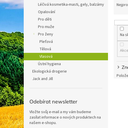
n
a
Léčivá kosmetika-masti, gely, balzámy
Nejpro
e
z
Opalování
l
e
Pro děti
n
Pro muže
í
Pro ženy
Na s
p
r
Pleťová
o
Tělová
Akc
d
Vlasová
u
Ústní hygiena
k
Zn
Ekologická drogerie
t
Polože
Jack and Jill
ů
V
ý
p
Odebírat newsletter
i
s
Vložte svůj e-mail a my vám budeme
p
zasílat informace o nových produktech na
našem e-shopu.
r