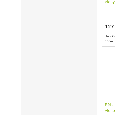
vlas
127
Běl - 
260ml
Běl -
vlas