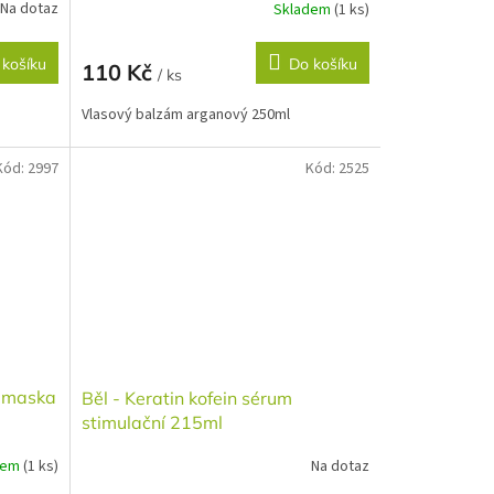
Na dotaz
Skladem
(1 ks)
 košíku
Do košíku
110 Kč
/ ks
Vlasový balzám arganový 250ml
Kód:
2997
Kód:
2525
á maska
Běl - Keratin kofein sérum
stimulační 215ml
dem
(1 ks)
Na dotaz