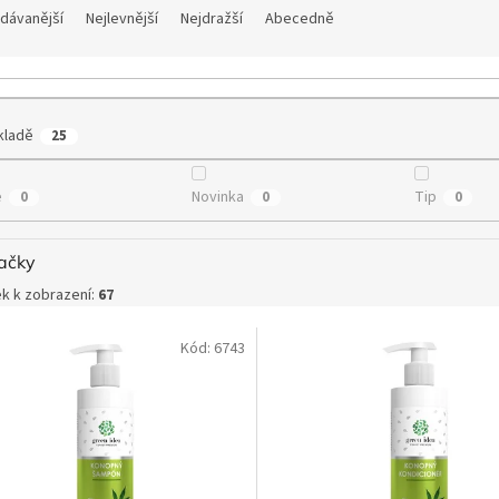
dávanější
Nejlevnější
Nejdražší
Abecedně
kladě
25
e
Novinka
Tip
0
0
0
ačky
k k zobrazení:
67
Kód:
6743