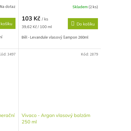
Na dotaz
Skladem
(2 ks)
103 Kč
/ ks
 košíku
Do košíku
Měrná
39,62 Kč / 100 ml
cena:
ní
Běl - Levandule vlasový šampon 260ml
Kód:
3497
Kód:
2879
nerační
Vivaco - Argan vlasový balzám
250 ml