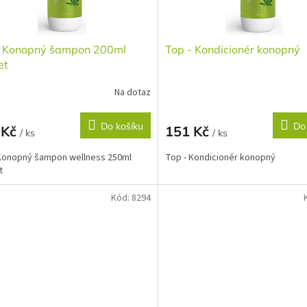
- Konopný šampon 200ml
Top - Kondicionér konopný
et
Na dotaz
Do košíku
Do
 Kč
151 Kč
/ ks
/ ks
Konopný šampon wellness 250ml
Top - Kondicionér konopný
t
Kód:
8294