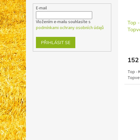
o
E-mail
d
u
Vložením e-mailu souhlasíte s
Top 
k
podmínkami ochrany osobních údajů
Topv
t
ů
PŘIHLÁSIT SE
152
Top - 
Topve