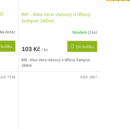
IO
Běl - Aloe Vera vlasový a tělový
šampon 260ml
Na dotaz
Skladem
(2 ks)
 košíku
Do košíku
103 Kč
/ ks
Běl - Aloe Vera vlasový a tělový šampon
260ml
Kód:
7328
Kód:
2887