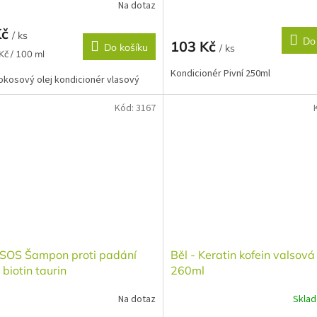
Na dotaz
Kč
/ ks
Do
103 Kč
Do košíku
/ ks
Kč / 100 ml
Kondicionér Pivní 250ml
Kokosový olej kondicionér vlasový
Kód:
3167
- SOS Šampon proti padání
Běl - Keratin kofein valsov
 biotin taurin
260ml
Na dotaz
Skla