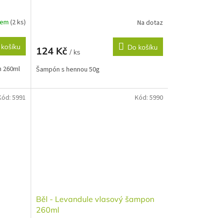
dem
(2 ks)
Na dotaz
 košíku
Do košíku
124 Kč
/ ks
n 260ml
Šampón s hennou 50g
Kód:
5991
Kód:
5990
Běl - Levandule vlasový šampon
260ml