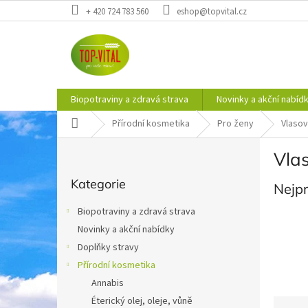
Přejít
+ 420 724 783 560
eshop@topvital.cz
na
obsah
Biopotraviny a zdravá strava
Novinky a akční nabíd
Domů
Přírodní kosmetika
Pro ženy
Vlaso
P
Vla
o
Přeskočit
s
Kategorie
kategorie
Nejp
t
r
Biopotraviny a zdravá strava
a
Novinky a akční nabídky
n
Doplňky stravy
n
í
Přírodní kosmetika
p
Annabis
a
Éterický olej, oleje, vůně
Ř