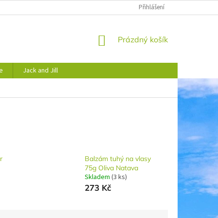
JAK NAKUPOVAT
OBCHODNÍ PODMÍNKY
Přihlášení
PODMÍNKY OCHRANY 
NÁKUPNÍ
Prázdný košík
KOŠÍK
e
Jack and Jill
r
Balzám tuhý na vlasy
75g Oliva Natava
Skladem
(3 ks)
273 Kč