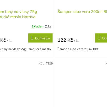
ám tuhý na vlasy 75g
Šampon aloe vera 200ml B
ucké máslo Natava
Skladem
(2 ks)
Do košíku
Do
 Kč
122 Kč
/ ks
/ ks
 tuhý na vlasy 75g Bambucké máslo
Šampon aloe vera 200ml BIO
a
Kód:
7329