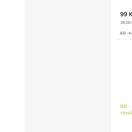
99 
Měrná
38,08 
cena:
Běl - 
Běl 
vlasů