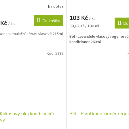
Na dotaz
103 Kč
/ ks
Do košíku
 Kč
Do
/ ks
Měrná
39,62 Kč / 100 ml
cena:
Avena stimulační sérum vlasové 215ml
Běl - Levandule vlasový regenerač
kondicioner 260ml
Kód:
5289
 Kokosový olej kondicionér
Běl - Pivní kondicionér rege
ový