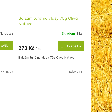
Balzám tuhý na vlasy 75g Oliva
Natava
Na dotaz
Skladem
(3 ks)
 košíku
Do košíku
273 Kč
/ ks
Balzám tuhý na vlasy 75g Oliva Natava
Kód:
8227
Kód:
7333