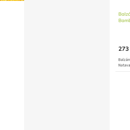
Balz
Bamb
273
Balzám
Natav