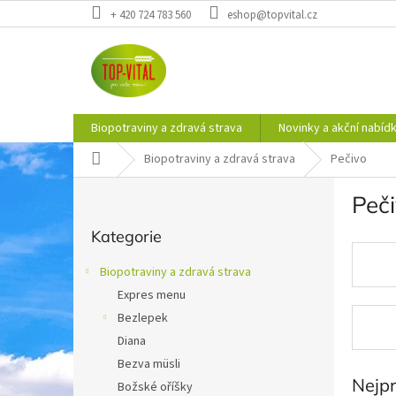
Přejít
+ 420 724 783 560
eshop@topvital.cz
na
obsah
Biopotraviny a zdravá strava
Novinky a akční nabíd
Domů
Biopotraviny a zdravá strava
Pečivo
P
Peč
o
Přeskočit
s
Kategorie
kategorie
t
r
Biopotraviny a zdravá strava
a
Expres menu
n
Bezlepek
n
í
Diana
p
Bezva müsli
a
Nejp
Božské oříšky