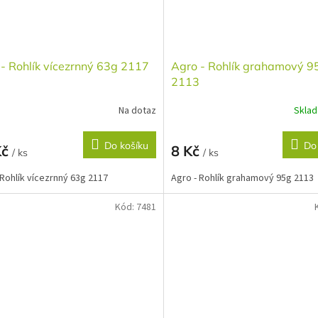
- Rohlík vícezrnný 63g 2117
Agro - Rohlík grahamový 9
2113
Na dotaz
Skla
Do košíku
Do
Kč
8 Kč
/ ks
/ ks
 Rohlík vícezrnný 63g 2117
Agro - Rohlík grahamový 95g 2113
Kód:
7481