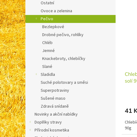
ů
Ostatní
V
Ovoce a zelenina
ý
Pečivo
p
Bezlepkové
i
s
Drobné pečivo, rohlíky
p
Chléb
r
Jemné
o
Knackebroty, chlebíčky
d
Slané
u
Chleb
k
Sladidla
solí 
t
Suché polotovary a směsi
ů
Superpotraviny
Sušené maso
Zdravá snídaně
41 
Novinky a akční nabídky
Doplňky stravy
Chlebí
90g
Přírodní kosmetika