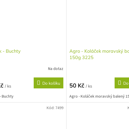
 - Buchty
Agro - Koláček moravský b
150g 3225
Na dotaz
Do košíku
Do
Kč
50 Kč
/ ks
/ ks
- Buchty
Agro - Koláček moravský balený 1
Kód:
7499