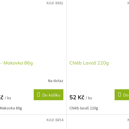
Kód:
8861
 - Makovka 86g
Chléb Lavaš 220g
Na dotaz
Do košíku
Do
Kč
52 Kč
/ ks
/ ks
 Makovka 86g
Chléb lavaš 220g
Kód:
6854