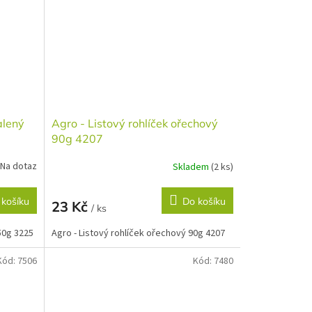
alený
Agro - Listový rohlíček ořechový
90g 4207
Na dotaz
Skladem
(2 ks)
 košíku
Do košíku
23 Kč
/ ks
50g 3225
Agro - Listový rohlíček ořechový 90g 4207
Kód:
7506
Kód:
7480