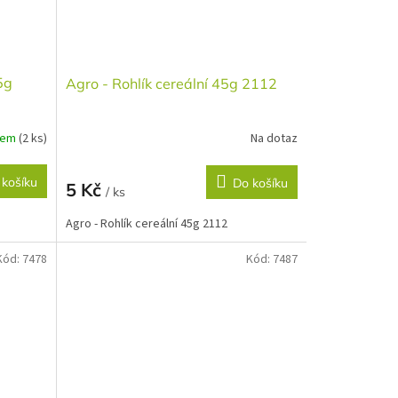
5g
Agro - Rohlík cereální 45g 2112
dem
(2 ks)
Na dotaz
 košíku
Do košíku
5 Kč
/ ks
Agro - Rohlík cereální 45g 2112
Kód:
7478
Kód:
7487