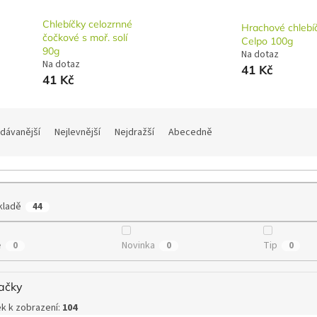
Chlebíčky celozrnné
Hrachové chlebí
čočkové s moř. solí
Celpo 100g
90g
Na dotaz
Na dotaz
41 Kč
41 Kč
dávanější
Nejlevnější
Nejdražší
Abecedně
kladě
44
e
Novinka
Tip
0
0
0
ačky
k k zobrazení:
104