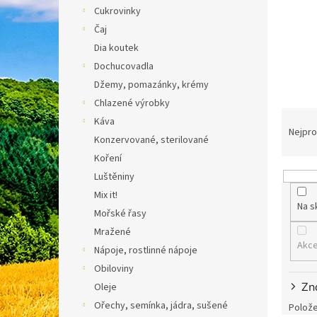
n
Cukrovinky
e
Čaj
l
Dia koutek
Dochucovadla
Džemy, pomazánky, krémy
Chlazené výrobky
Ř
Káva
a
Nejpro
Konzervované, sterilované
z
Koření
e
n
Luštěniny
í
Mix it!
Na s
p
Mořské řasy
r
Mražené
o
Akc
Nápoje, rostlinné nápoje
d
Obiloviny
u
k
Zn
Oleje
t
Ořechy, semínka, jádra, sušené
Polože