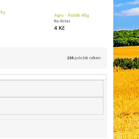
čky
Agro - Rohlík 45g
Na dotaz
4 Kč
104
položek celkem