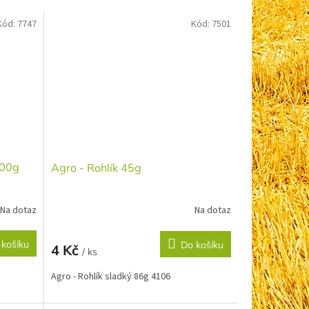
Kód:
7747
Kód:
7501
100g
Agro - Rohlík 45g
Na dotaz
Na dotaz
 košíku
Do košíku
4 Kč
/ ks
Agro - Rohlík sladký 86g 4106