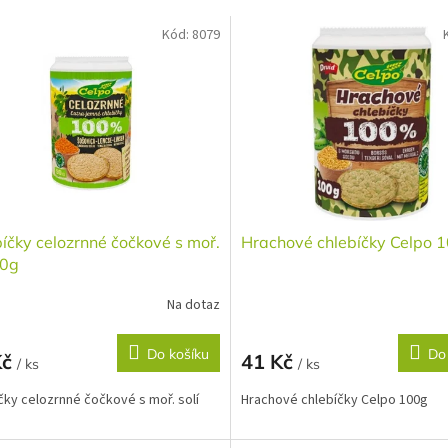
Kód:
8079
íčky celozrnné čočkové s moř.
Hrachové chlebíčky Celpo 
90g
Na dotaz
Do košíku
Do
Kč
41 Kč
/ ks
/ ks
čky celozrnné čočkové s moř. solí
Hrachové chlebíčky Celpo 100g