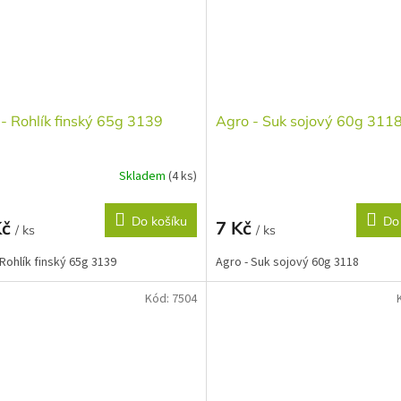
- Rohlík finský 65g 3139
Agro - Suk sojový 60g 311
Skladem
(4 ks)
Do košíku
Do
Kč
7 Kč
/ ks
/ ks
 Rohlík finský 65g 3139
Agro - Suk sojový 60g 3118
Kód:
7504