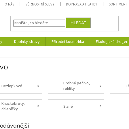
O NÁS
VĚRNOSTNÍ SLEVY
DOPRAVA A PLATBY
SORTIMENT
HLEDAT
ky
Doplňky stravy
Přírodní kosmetika
Ekologická drogeri
ivo
Drobné pečivo,
Bezlepkové
C
rohlíky
Knackebroty,
Slané
chlebíčky
rodávanější