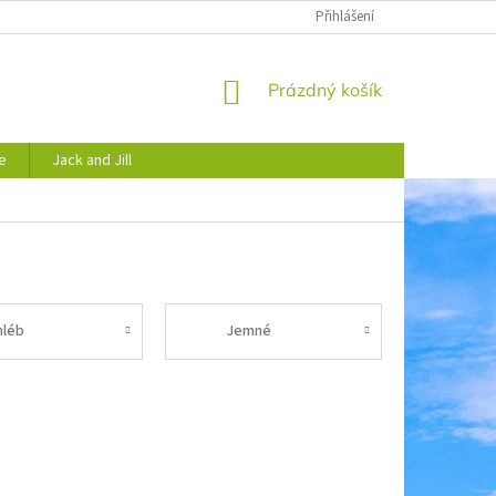
JAK NAKUPOVAT
OBCHODNÍ PODMÍNKY
Přihlášení
PODMÍNKY OCHRANY 
NÁKUPNÍ
Prázdný košík
KOŠÍK
e
Jack and Jill
hléb
Jemné