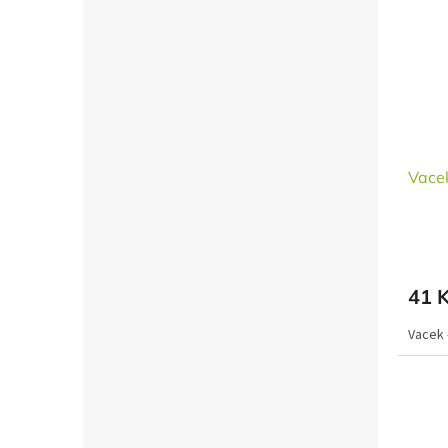
Vacek
41 
Vacek 