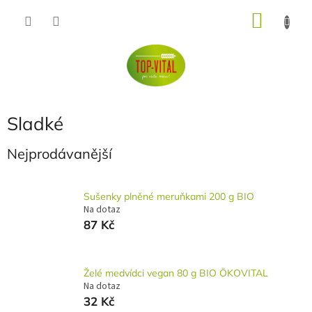
Přejít
NÁKU
na
obsah
KOŠÍK
Sladké
Nejprodávanější
Sušenky plněné meruňkami 200 g BIO
Na dotaz
87 Kč
Želé medvídci vegan 80 g BIO ÖKOVITAL
Na dotaz
32 Kč