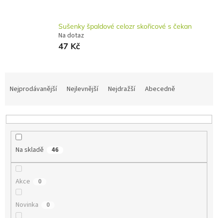
Sušenky špaldové celozr skořicové s čekan
Na dotaz
47 Kč
Ř
a
Nejprodávanější
Nejlevnější
Nejdražší
Abecedně
z
e
n
í
p
Na skladě
46
r
o
d
Akce
0
u
k
t
Novinka
0
ů