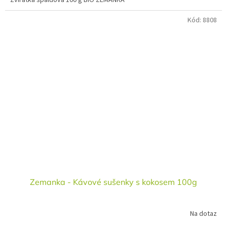
Zvířátka špaldová 100 g BIO ZEMANKA
Kód:
8808
Zemanka - Kávové sušenky s kokosem 100g
Na dotaz