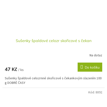
Sušenky špaldové celozr skořicové s čekan
Na dotaz
Do košíku
47 Kč
/ ks
Sušenky špaldové celozrnné skořicové s čekankovým slazením 100
g DOBRÉ ČASY
Kód:
8892