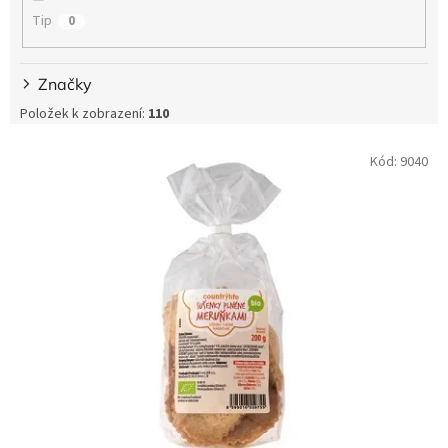
Tip
0
Značky
Položek k zobrazení:
110
V
Kód:
9040
ý
p
i
s
p
r
o
d
u
k
t
ů