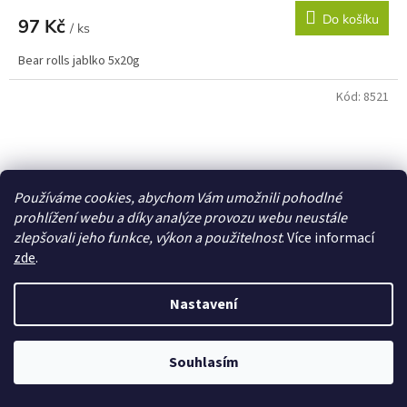
Do košíku
97 Kč
/ ks
Bear rolls jablko 5x20g
Kód:
8521
Používáme cookies, abychom Vám umožnili pohodlné
prohlížení webu a díky analýze provozu webu neustále
zlepšovali jeho funkce, výkon a použitelnost
. Více informací
zde
.
Nastavení
Souhlasím
Bonbóny lipové 66g