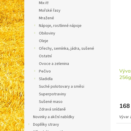
ů
Mix it!
V
Mořské řasy
ý
Mražené
p
Nápoje, rostlinné nápoje
i
s
Obiloviny
p
Oleje
r
Ořechy, semínka, jádra, sušené
o
Ostatní
d
Ovoce a zelenina
u
Vývar
k
Pečivo
256g
t
Sladidla
ů
Suché polotovary a směsi
Superpotraviny
Sušené maso
168
Zdravá snídaně
Novinky a akční nabídky
Vývar 
Doplňky stravy