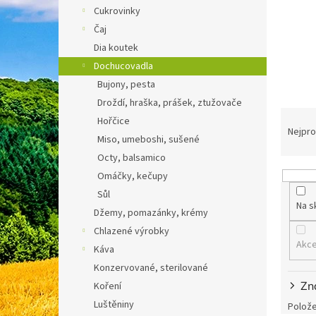
n
Cukrovinky
e
Čaj
l
Dia koutek
Dochucovadla
Bujony, pesta
Droždí, hraška, prášek, ztužovače
Ř
Hořčice
a
Nejpro
Miso, umeboshi, sušené
z
Octy, balsamico
e
n
Omáčky, kečupy
í
Sůl
Na s
p
Džemy, pomazánky, krémy
r
Chlazené výrobky
o
Akc
Káva
d
Konzervované, sterilované
u
k
Zn
Koření
t
Luštěniny
Polože