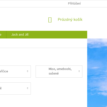
JAK NAKUPOVAT
OBCHODNÍ PODMÍNKY
Přihlášení
PODMÍNKY OCHRANY 
NÁKUPNÍ
Prázdný košík
KOŠÍK
e
Jack and Jill
Miso, umeboshi,
ořčice
sušené
ůl