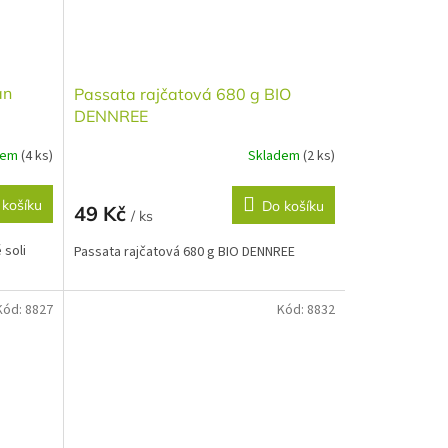
an
Passata rajčatová 680 g BIO
DENNREE
dem
(4 ks)
Skladem
(2 ks)
 košíku
Do košíku
49 Kč
/ ks
 soli
Passata rajčatová 680 g BIO DENNREE
Kód:
8827
Kód:
8832