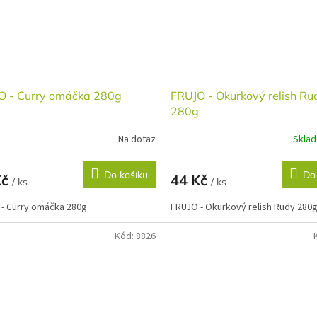
O - Curry omáčka 280g
FRUJO - Okurkový relish Ru
280g
Na dotaz
Skla
Do košíku
Do
Kč
44 Kč
/ ks
/ ks
- Curry omáčka 280g
FRUJO - Okurkový relish Rudy 280
Kód:
8826