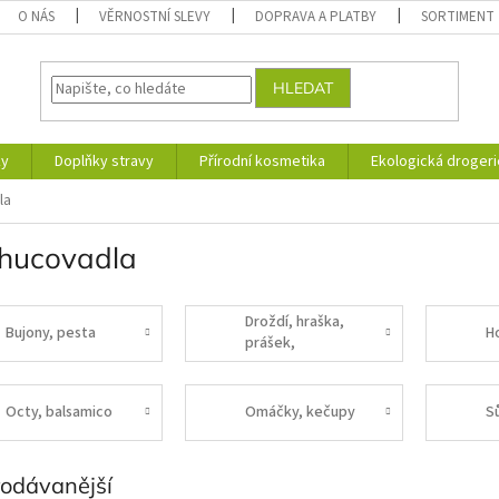
O NÁS
VĚRNOSTNÍ SLEVY
DOPRAVA A PLATBY
SORTIMENT
HLEDAT
ky
Doplňky stravy
Přírodní kosmetika
Ekologická drogeri
la
hucovadla
Droždí, hraška,
Bujony, pesta
H
prášek,
ztužovače
Octy, balsamico
Omáčky, kečupy
S
rodávanější