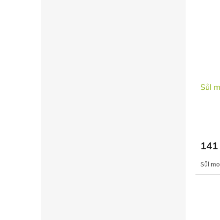
Sůl 
141
Sůl mo