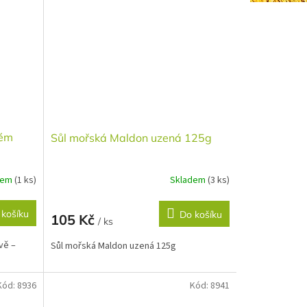
vém
Sůl mořská Maldon uzená 125g
dem
(1 ks)
Skladem
(3 ks)
 košíku
Do košíku
105 Kč
/ ks
vě –
Sůl mořská Maldon uzená 125g
Kód:
8936
Kód:
8941