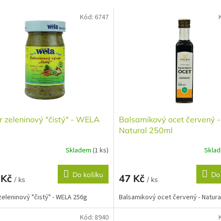
Kód:
6747
 zeleninový "čistý" - WELA
Balsamikový ocet červený -
Natural 250ml
Skladem
(1 ks)
Skla
Do košíku
Do
 Kč
47 Kč
/ ks
/ ks
zeleninový "čistý" - WELA 256g
Balsamikový ocet červený - Natura
Kód:
8940