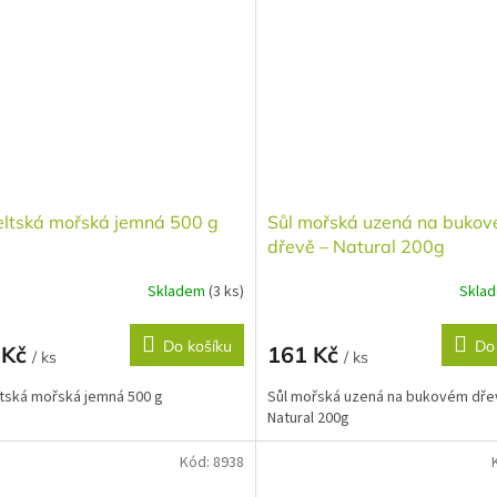
eltská mořská jemná 500 g
Sůl mořská uzená na buko
dřevě – Natural 200g
Skladem
(3 ks)
Skla
Do košíku
Do
 Kč
161 Kč
/ ks
/ ks
ltská mořská jemná 500 g
Sůl mořská uzená na bukovém dře
Natural 200g
Kód:
8938