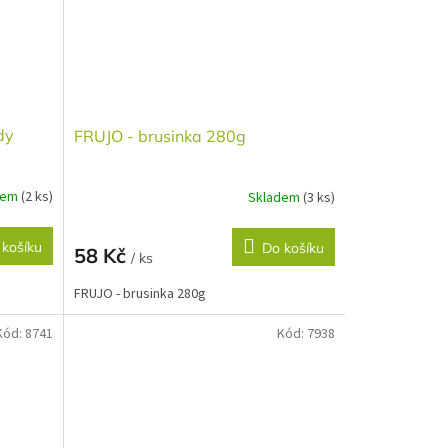
dy
FRUJO - brusinka 280g
dem
(2 ks)
Skladem
(3 ks)
 košíku
Do košíku
58 Kč
/ ks
g
FRUJO - brusinka 280g
Kód:
8741
Kód:
7938