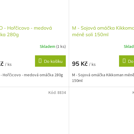
O - Hořčicovo - medová
M - Sojová omáčka Kikkom
ka 280g
méně soli 150ml
Skladem
(1 ks)
Skla
Do košíku
Do
Kč
95 Kč
/ ks
/ ks
- Hořčicovo - medová omáčka 280g
M - Sojová omáčka Kikkoman méně
150ml
Kód:
8834