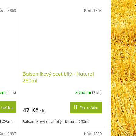
Kód:
8969
Kód:
8968
Balsamikový ocet bílý - Natural
250ml
dem
(2 ks)
Skladem
(2 ks)
 košíku
Do košíku
47 Kč
/ ks
l 250ml
Balsamikový ocet bílý - Natural 250ml
Kód:
8937
Kód:
8939