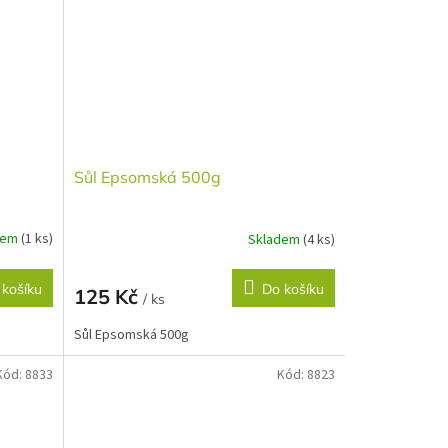
Sůl Epsomská 500g
dem
(1 ks)
Skladem
(4 ks)
 košíku
Do košíku
125 Kč
/ ks
Sůl Epsomská 500g
Kód:
8833
Kód:
8823