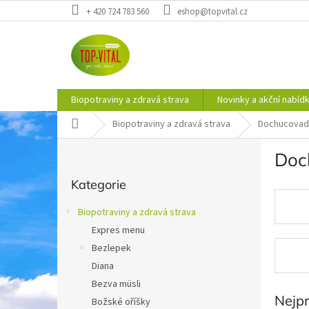
Přejít
+ 420 724 783 560
eshop@topvital.cz
na
obsah
Biopotraviny a zdravá strava
Novinky a akční nabíd
Domů
Biopotraviny a zdravá strava
Dochucovad
P
Doc
o
Přeskočit
s
Kategorie
kategorie
t
r
Biopotraviny a zdravá strava
a
Expres menu
n
Bezlepek
n
í
Diana
p
Bezva müsli
a
Nejp
Božské oříšky