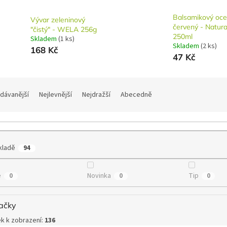
Balsamikový oce
Vývar zeleninový
červený - Natura
"čistý" - WELA 256g
250ml
Skladem
(1 ks)
Skladem
(2 ks)
168 Kč
47 Kč
dávanější
Nejlevnější
Nejdražší
Abecedně
kladě
94
e
Novinka
Tip
0
0
0
ačky
k k zobrazení:
136