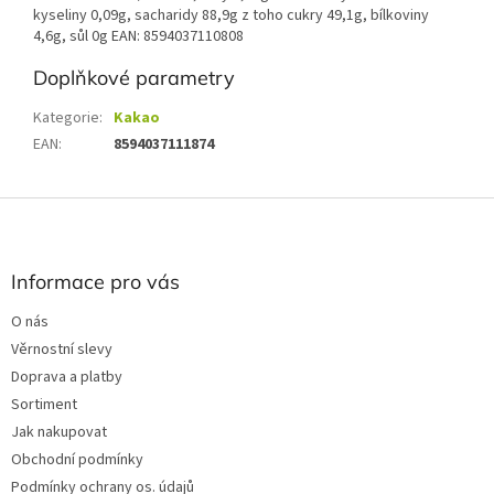
kyseliny 0,09g, sacharidy 88,9g z toho cukry 49,1g, bílkoviny
4,6g, sůl 0g EAN: 8594037110808
Doplňkové parametry
Kategorie
:
Kakao
EAN
:
8594037111874
Z
á
p
a
Informace pro vás
t
O nás
í
Věrnostní slevy
Doprava a platby
Sortiment
Jak nakupovat
Obchodní podmínky
Podmínky ochrany os. údajů