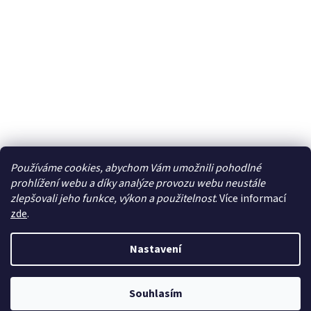
Používáme cookies, abychom Vám umožnili pohodlné
prohlížení webu a díky analýze provozu webu neustále
zlepšovali jeho funkce, výkon a použitelnost
. Více informací
zde
.
Vytvořil Shoptet
Nastavení
Copyright 2026
TOP VITAL - Pro Vaše zdraví
. Všechna práva
Souhlasím
vyhrazena.