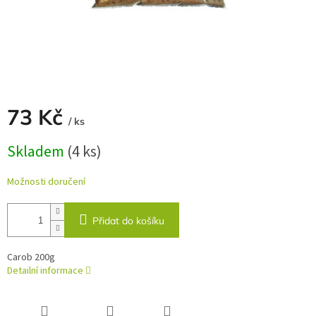
73 Kč
/ ks
Měrná
Skladem
(4 ks)
cena:
Možnosti doručení
Přidat do košíku
Carob 200g
Detailní informace