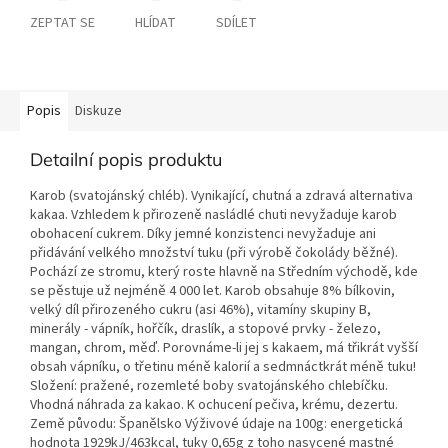
ZEPTAT SE
HLÍDAT
SDÍLET
Popis
Diskuze
Detailní popis produktu
Karob (svatojánský chléb). Vynikající, chutná a zdravá alternativa
kakaa. Vzhledem k přirozeně nasládlé chuti nevyžaduje karob
obohacení cukrem. Díky jemné konzistenci nevyžaduje ani
přidávání velkého množství tuku (při výrobě čokolády běžné).
Pochází ze stromu, který roste hlavně na Středním východě, kde
se pěstuje už nejméně 4 000 let. Karob obsahuje 8% bílkovin,
velký díl přirozeného cukru (asi 46%), vitamíny skupiny B,
minerály - vápník, hořčík, draslík, a stopové prvky - železo,
mangan, chrom, měď. Porovnáme-li jej s kakaem, má třikrát vyšší
obsah vápníku, o třetinu méně kalorií a sedmnáctkrát méně tuku!
Složení: pražené, rozemleté boby svatojánského chlebíčku.
Vhodná náhrada za kakao. K ochucení pečiva, krému, dezertu.
Země původu: Španělsko Výživové údaje na 100g: energetická
hodnota 1929kJ/463kcal, tuky 0,65g z toho nasycené mastné