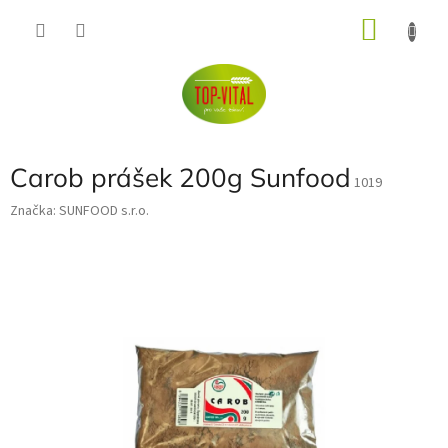
Přejít
NÁKU
na
obsah
KOŠÍK
Carob prášek 200g Sunfood
1019
Značka:
SUNFOOD s.r.o.