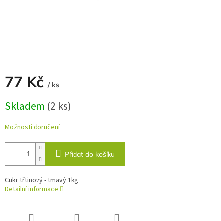
77 Kč
/ ks
Měrná
Skladem
(2 ks)
cena:
Možnosti doručení
Přidat do košíku
Cukr třtinový - tmavý 1kg
Detailní informace