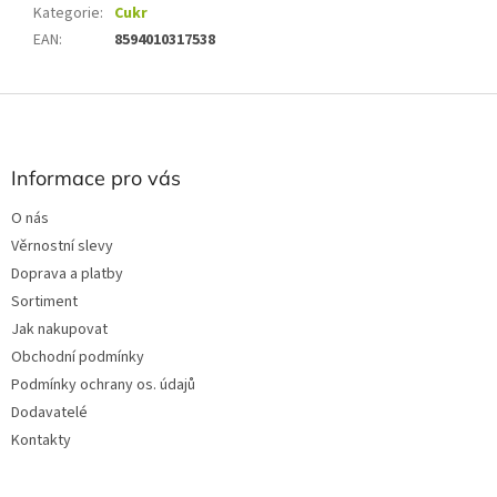
Kategorie
:
Cukr
EAN
:
8594010317538
Z
á
p
a
Informace pro vás
t
O nás
í
Věrnostní slevy
Doprava a platby
Sortiment
Jak nakupovat
Obchodní podmínky
Podmínky ochrany os. údajů
Dodavatelé
Kontakty