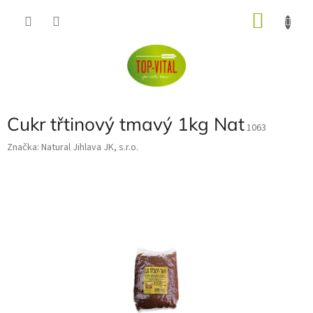
Přejít
NÁKU
na
obsah
KOŠÍK
Cukr třtinový tmavý 1kg Nat
1063
Značka:
Natural Jihlava JK, s.r.o.