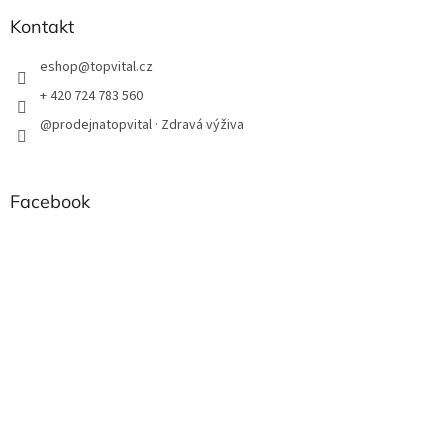
Kontakt
eshop
@
topvital.cz
+ 420 724 783 560
@prodejnatopvital · Zdravá výživa
Facebook