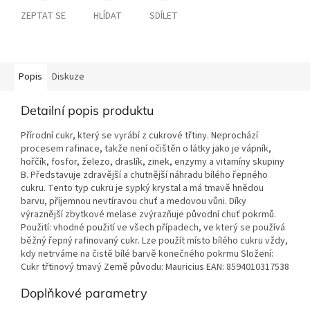
ZEPTAT SE
HLÍDAT
SDÍLET
Popis
Diskuze
Detailní popis produktu
Přírodní cukr, který se vyrábí z cukrové třtiny. Neprochází
procesem rafinace, takže není očištěn o látky jako je vápník,
hořčík, fosfor, železo, draslík, zinek, enzymy a vitamíny skupiny
B. Představuje zdravější a chutnější náhradu bílého řepného
cukru. Tento typ cukru je sypký krystal a má tmavě hnědou
barvu, příjemnou nevtíravou chuť a medovou vůni. Díky
výraznější zbytkové melase zvýrazňuje původní chuť pokrmů.
Použití: vhodné použití ve všech případech, ve který se používá
běžný řepný rafinovaný cukr. Lze použít místo bílého cukru vždy,
kdy netrváme na čistě bílé barvě konečného pokrmu Složení:
Cukr třtinový tmavý Země původu: Mauricius EAN: 8594010317538
Doplňkové parametry