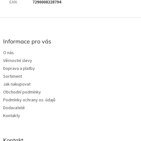
EAN
:
7290008228794
Z
á
p
a
Informace pro vás
t
O nás
í
Věrnostní slevy
Doprava a platby
Sortiment
Jak nakupovat
Obchodní podmínky
Podmínky ochrany os. údajů
Dodavatelé
Kontakty
Kontakt