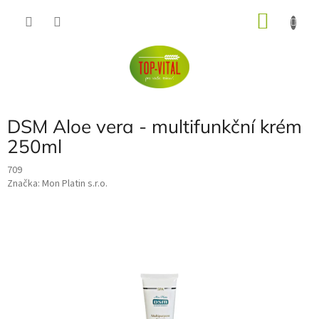
Přejít
NÁKU
na
obsah
KOŠÍK
DSM Aloe vera - multifunkční krém
250ml
709
Značka:
Mon Platin s.r.o.