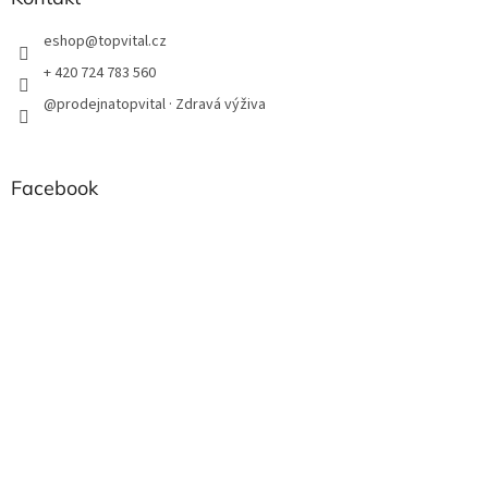
eshop
@
topvital.cz
+ 420 724 783 560
@prodejnatopvital · Zdravá výživa
Facebook