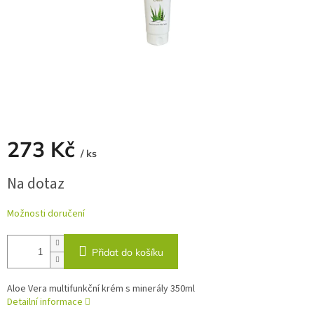
273 Kč
/ ks
Měrná
Na dotaz
cena:
Možnosti doručení
Přidat do košíku
Aloe Vera multifunkční krém s minerály 350ml
Detailní informace