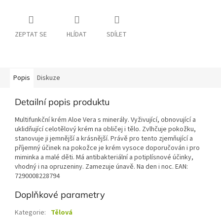
ZEPTAT SE
HLÍDAT
SDÍLET
Popis
Diskuze
Detailní popis produktu
Multifunkční krém Aloe Vera s minerály. Vyživující, obnovující a
uklidňující celotělový krém na obličej i tělo. Zvlhčuje pokožku,
stanovuje ji jemnější a krásnější. Právě pro tento zjemňující a
příjemný účinek na pokožce je krém vysoce doporučován i pro
miminka a malé děti. Má antibakteriální a potiplísnové účinky,
vhodný i na opruzeniny. Zamezuje únavě. Na den i noc. EAN:
7290008228794
Doplňkové parametry
Kategorie
:
Tělová