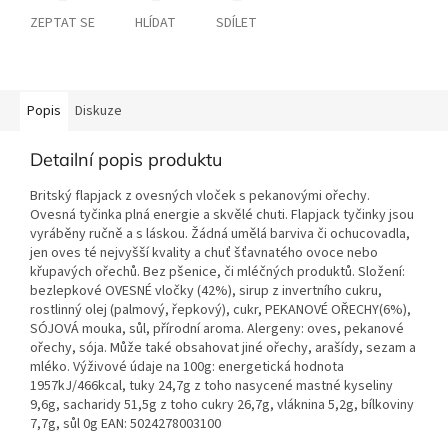
ZEPTAT SE
HLÍDAT
SDÍLET
Popis
Diskuze
Detailní popis produktu
Britský flapjack z ovesných vloček s pekanovými ořechy.
Ovesná tyčinka plná energie a skvělé chuti. Flapjack tyčinky jsou
vyráběny ručně a s láskou. Žádná umělá barviva či ochucovadla,
jen oves té nejvyšší kvality a chuť šťavnatého ovoce nebo
křupavých ořechů. Bez pšenice, či mléčných produktů. Složení:
bezlepkové OVESNÉ vločky (42%), sirup z invertního cukru,
rostlinný olej (palmový, řepkový), cukr, PEKANOVÉ OŘECHY(6%),
SÓJOVÁ mouka, sůl, přírodní aroma. Alergeny: oves, pekanové
ořechy, sója. Může také obsahovat jiné ořechy, arašídy, sezam a
mléko. Výživové údaje na 100g: energetická hodnota
1957kJ/466kcal, tuky 24,7g z toho nasycené mastné kyseliny
9,6g, sacharidy 51,5g z toho cukry 26,7g, vláknina 5,2g, bílkoviny
7,7g, sůl 0g EAN: 5024278003100