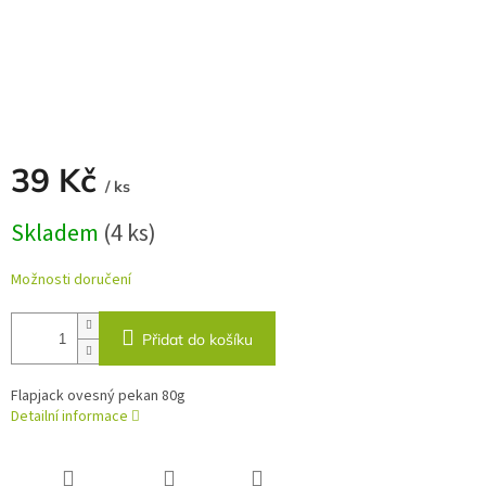
39 Kč
/ ks
Měrná
Skladem
(4 ks)
cena:
Možnosti doručení
Přidat do košíku
Flapjack ovesný pekan 80g
Detailní informace