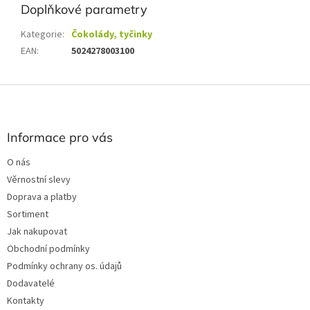
Doplňkové parametry
Kategorie
:
Čokolády, tyčinky
EAN
:
5024278003100
Z
á
p
a
Informace pro vás
t
O nás
í
Věrnostní slevy
Doprava a platby
Sortiment
Jak nakupovat
Obchodní podmínky
Podmínky ochrany os. údajů
Dodavatelé
Kontakty