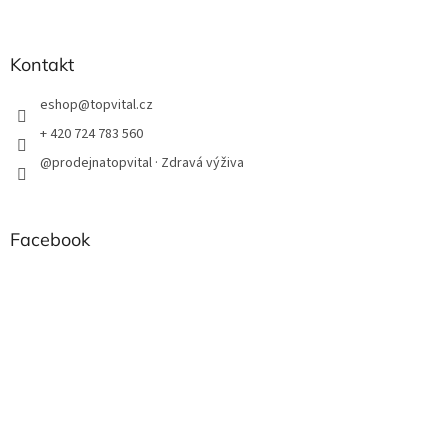
Kontakt
eshop
@
topvital.cz
+ 420 724 783 560
@prodejnatopvital · Zdravá výživa
Facebook