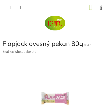
Přejít
NÁKU
na
obsah
KOŠÍK
Flapjack ovesný pekan 80g
4857
Značka:
Wholebake Ltd