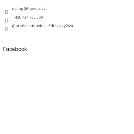
eshop
@
topvital.cz
+ 420 724 783 560
@prodejnatopvital · Zdravá výživa
Facebook