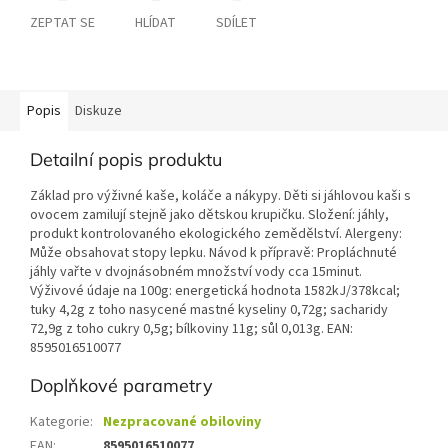
ZEPTAT SE
HLÍDAT
SDÍLET
Popis
Diskuze
Detailní popis produktu
Základ pro výživné kaše, koláče a nákypy. Děti si jáhlovou kaši s
ovocem zamilují stejně jako dětskou krupičku. Složení: jáhly,
produkt kontrolovaného ekologického zemědělství. Alergeny:
Může obsahovat stopy lepku. Návod k přípravě: Propláchnuté
jáhly vařte v dvojnásobném množství vody cca 15minut.
Výživové údaje na 100g: energetická hodnota 1582kJ/378kcal;
tuky 4,2g z toho nasycené mastné kyseliny 0,72g; sacharidy
72,9g z toho cukry 0,5g; bílkoviny 11g; sůl 0,013g. EAN:
8595016510077
Doplňkové parametry
Kategorie
:
Nezpracované obiloviny
EAN
:
8595016510077