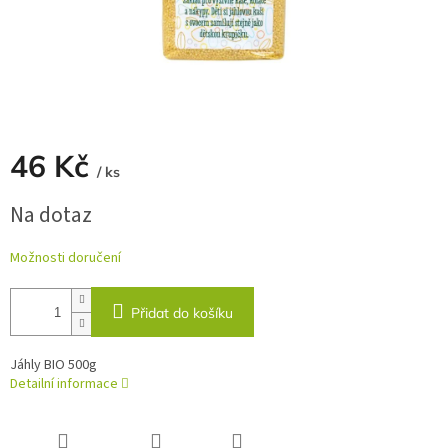
46 Kč
/ ks
Měrná
Na dotaz
cena:
Možnosti doručení
Přidat do košíku
Jáhly BIO 500g
Detailní informace