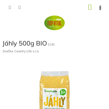
Přejít
NÁKU
na
obsah
KOŠÍK
Jáhly 500g BIO
1142
Značka:
Country Life s.r.o.