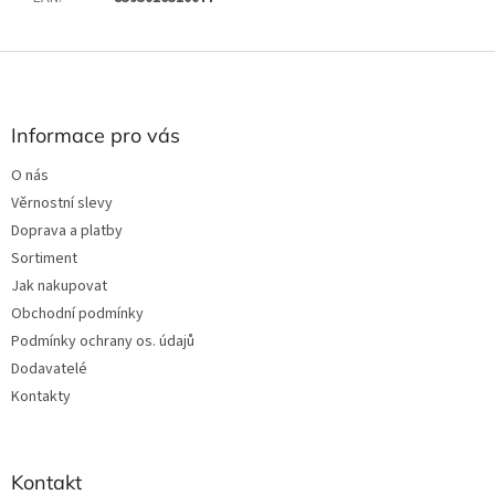
Z
á
p
a
Informace pro vás
t
O nás
í
Věrnostní slevy
Doprava a platby
Sortiment
Jak nakupovat
Obchodní podmínky
Podmínky ochrany os. údajů
Dodavatelé
Kontakty
Kontakt