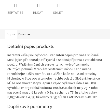
ZEPTAT SE
HLÍDAT
SDÍLET
Popis
Diskuze
Detailní popis produktu
Instantní kaše jsou výbornou variantou nejen pro vaše snídaně.
Mezi jejich přednosti patří rychlá a snadná příprava a variabilnost
použití. Přidáním různých surovin z nich vytvoříte mnoho
chutných pokrmů. V teplém rostlinném nápoji nebo mléce
rozmíchejte kaši v poměru cca 3 lžíce kaše na 100ml tekutiny.
Míchejte, krátce povařte nebo nechte odstát. Složení: kukuřice
Může obsahovat stopy lepku a vajec. Výživové údaje na 100g
výrobku: energetická hodnota 1600kJ/383kcal; tuky 2g z toho
nasycené mastné kyseliny 0,7g; sacharidy 77,9g z toho cukry
0,8g; vláknina 4,9g; bílkoviny 9,6g; sůl 0g EAN: 8595016501082
Doplňkové parametry