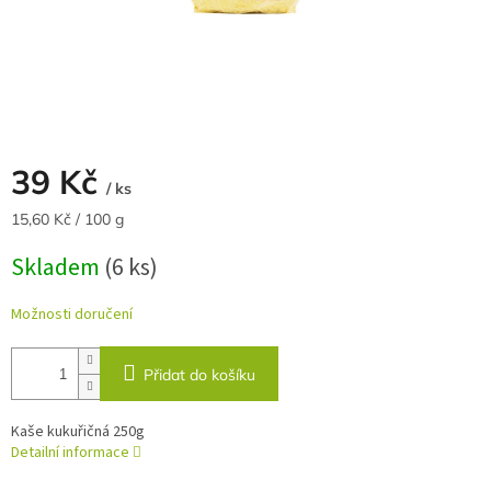
39 Kč
/ ks
Měrná
15,60 Kč / 100 g
cena:
Skladem
(6 ks)
Možnosti doručení
Přidat do košíku
Kaše kukuřičná 250g
Detailní informace