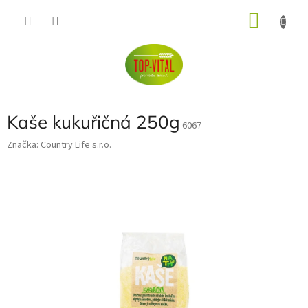
Přejít
NÁKU
na
obsah
KOŠÍK
Kaše kukuřičná 250g
6067
Značka:
Country Life s.r.o.