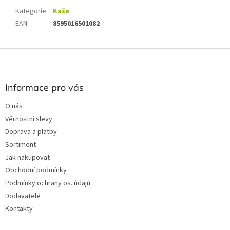
Kategorie
:
Kaše
EAN
:
8595016501082
Z
á
p
a
Informace pro vás
t
O nás
í
Věrnostní slevy
Doprava a platby
Sortiment
Jak nakupovat
Obchodní podmínky
Podmínky ochrany os. údajů
Dodavatelé
Kontakty