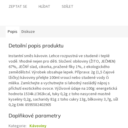
ZEPTAT SE
HLÍDAT
SDÍLET
Popis
Diskuze
Detailní popis produktu
Instantní směs kávovin. Lehce rozpustná ve studené i teplé
vodě. Vhodné nejen pro děti. Složení: obiloviny (ŽITO, JEČMEN)
67%, JEČNÝ slad, cikorka, pražené fíky 1%, z ekologického
zemědělství. Výrobek obsahuje lepek. Příprava: 2g (1,5 čajové
lžičky) kávoviny přelijte 100ml vroucí nebo studené vody či
mléka. Zamíchejte a vychutnejte si lahodný nasládlý nápoj s
příchutí exotického ovoce. Výživové údaje na 100g: energetická
hodnota 1534kJ/362kcal, tuky 0,2g z toho nasycené mastné
kyseliny 0,2g, sacharidy 81g z toho cukry 13g, bílkoviny 3,7g, sůl
0,2g EAN: 8595582402905
Doplňkové parametry
Kategorie
:
Kávoviny