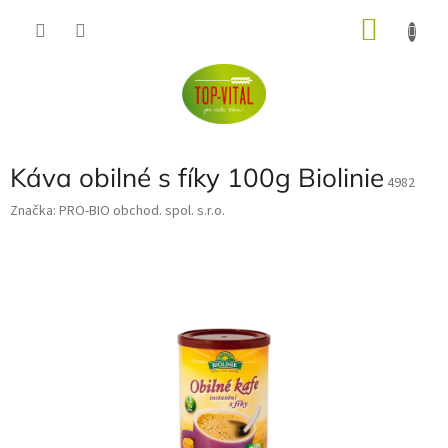
Přejít
NÁKU
na
obsah
KOŠÍK
Káva obilné s fíky 100g Biolinie
4982
Značka:
PRO-BIO obchod. spol. s.r.o.