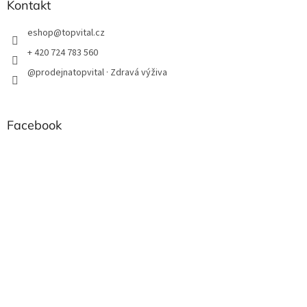
Kontakt
eshop
@
topvital.cz
+ 420 724 783 560
@prodejnatopvital · Zdravá výživa
Facebook