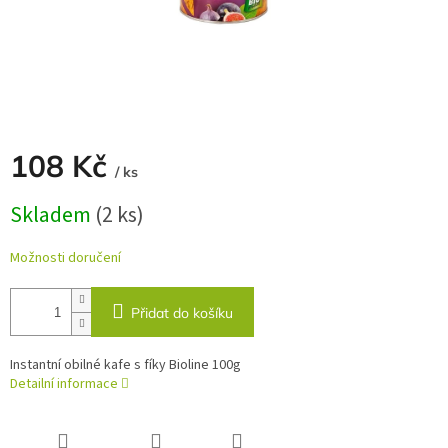
108 Kč
/ ks
Měrná
Skladem
(2 ks)
cena:
Možnosti doručení
Přidat do košíku
Instantní obilné kafe s fíky Bioline 100g
Detailní informace