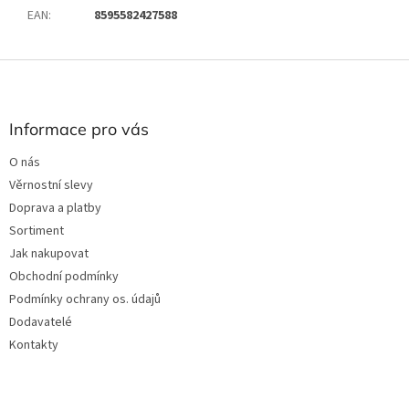
EAN
:
8595582427588
Z
á
p
a
Informace pro vás
t
O nás
í
Věrnostní slevy
Doprava a platby
Sortiment
Jak nakupovat
Obchodní podmínky
Podmínky ochrany os. údajů
Dodavatelé
Kontakty