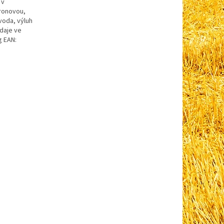
 v
tronovou,
voda, výluh
údaje ve
g EAN: