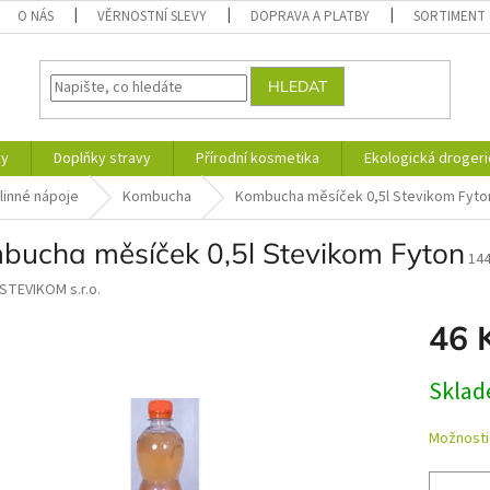
O NÁS
VĚRNOSTNÍ SLEVY
DOPRAVA A PLATBY
SORTIMENT
HLEDAT
ky
Doplňky stravy
Přírodní kosmetika
Ekologická drogeri
linné nápoje
Kombucha
Kombucha měsíček 0,5l Stevikom Fyto
bucha měsíček 0,5l Stevikom Fyton
14
STEVIKOM s.r.o.
46 
Měrná
Skla
cena:
Možnosti