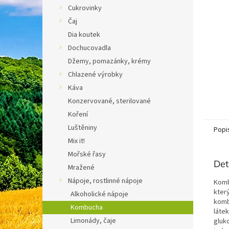
n
Cukrovinky
e
Čaj
l
Dia koutek
Dochucovadla
Džemy, pomazánky, krémy
Chlazené výrobky
Káva
Konzervované, sterilované
Koření
Luštěniny
Popi
Mix it!
Mořské řasy
Det
Mražené
Nápoje, rostlinné nápoje
Komb
který
Alkoholické nápoje
komb
Kombucha
láte
Limonády, čaje
gluko