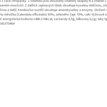
 z částí chrupavky. Z vitamínů jsou obsaženy vitamíny skupiny B a vitamin C
ozeném množství. Z dalších zajímavých látek obsahuje kyselinu mléčnou, ci
ečnou a další. Kombucha rovněž obsahuje aminokyseliny a enzymy. Složení: 
ětu měsíčku (Calendula officinalis) 30%, zeleného čaje 70%, cukr Výživové 
l: energetická hodnota 146kJ/34kcal; sacharidy 8,5g, bílkoviny 0,1g; tuky 0
041070464