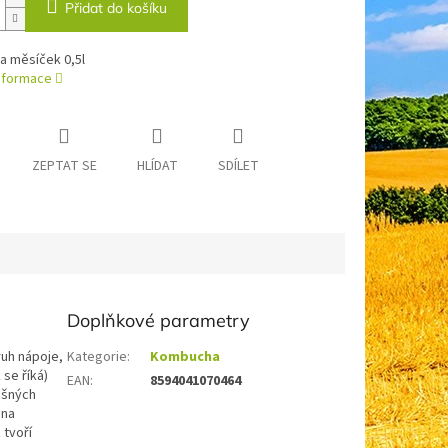
Přidat do košíku
 měsíček 0,5l
informace
ZEPTAT SE
HLÍDAT
SDÍLET
Doplňkové parametry
ruh nápoje,
Kategorie
:
Kombucha
 se říká)
EAN
:
8594041070464
ěšných
ina
 tvoří