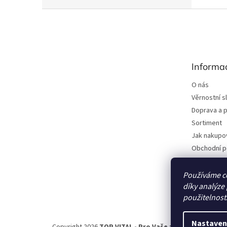
Z
á
p
a
t
Informa
í
O nás
Věrnostní s
Doprava a p
Sortiment
Jak nakupo
Obchodní 
Podmínky o
Dodavatelé
Používáme c
díky analýze
Kontakty
použitelnost
Nastaven