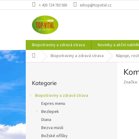
Přejít
+ 420 724 783 560
eshop@topvital.cz
na
obsah
Biopotraviny a zdravá strava
Novinky a akční nabíd
Domů
Biopotraviny a zdravá strava
Nápoje, rost
P
Kom
o
Přeskočit
s
Značka:
Kategorie
kategorie
t
r
Biopotraviny a zdravá strava
a
Expres menu
n
Bezlepek
n
í
Diana
p
Bezva müsli
a
Božské oříšky