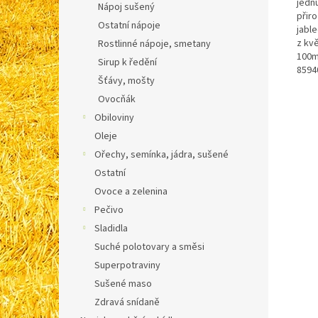
jednu
Nápoj sušený
přir
Ostatní nápoje
jabl
z kv
Rostlinné nápoje, smetany
100m
Sirup k ředění
8594
Šťávy, mošty
Ovocňák
Obiloviny
Oleje
Ořechy, semínka, jádra, sušené
Ostatní
Ovoce a zelenina
Pečivo
Sladidla
Suché polotovary a směsi
Superpotraviny
Sušené maso
Zdravá snídaně