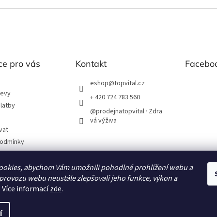
ce pro vás
Kontakt
Facebo
eshop
@
topvital.cz
levy
+ 420 724 783 560
latby
@prodejnatopvital · Zdra
vá výživa
vat
podmínky
chrany os. údajů
ookies, abychom Vám umožnili pohodlné prohlížení webu a
 provozu webu neustále zlepšovali jeho funkce, výkon a
. Více informací
zde
.
í