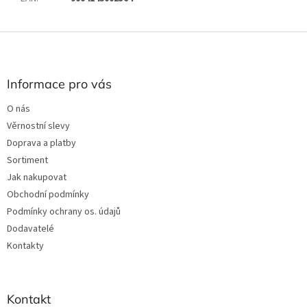
Z
á
p
a
Informace pro vás
t
O nás
í
Věrnostní slevy
Doprava a platby
Sortiment
Jak nakupovat
Obchodní podmínky
Podmínky ochrany os. údajů
Dodavatelé
Kontakty
Kontakt