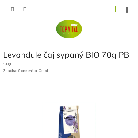
Přejít
NÁKU
na
obsah
KOŠÍK
Levandule čaj sypaný BIO 70g PB
1665
Značka:
Sonnentor GmbH