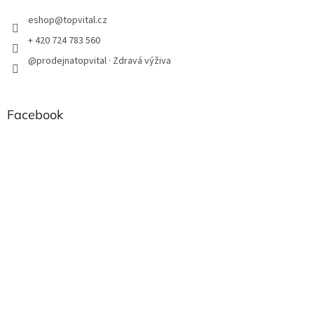
eshop
@
topvital.cz
+ 420 724 783 560
@prodejnatopvital · Zdravá výživa
Facebook