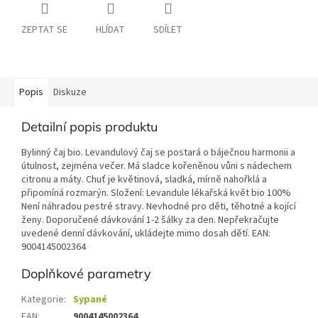
ZEPTAT SE
HLÍDAT
SDÍLET
Popis
Diskuze
Detailní popis produktu
Bylinný čaj bio. Levandulový čaj se postará o báječnou harmonii a
útulnost, zejména večer. Má sladce kořeněnou vůni s nádechem
citronu a máty. Chuť je květinová, sladká, mírně nahořklá a
připomíná rozmarýn. Složení: Levandule lékařská květ bio 100%
Není náhradou pestré stravy. Nevhodné pro děti, těhotné a kojící
ženy. Doporučené dávkování 1-2 šálky za den. Nepřekračujte
uvedené denní dávkování, ukládejte mimo dosah dětí. EAN:
9004145002364
Doplňkové parametry
Kategorie
:
Sypané
EAN
:
9004145002364