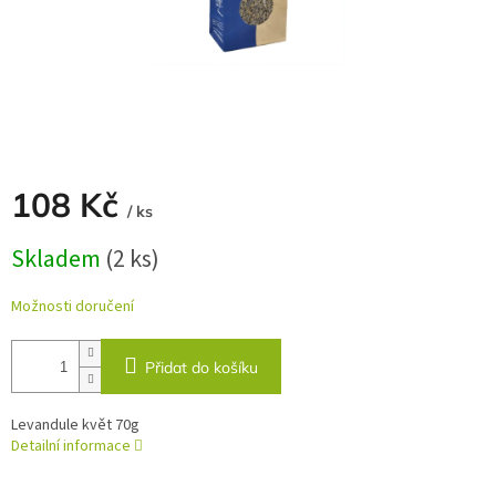
108 Kč
/ ks
Měrná
Skladem
(2 ks)
cena:
Možnosti doručení
Přidat do košíku
Levandule květ 70g
Detailní informace