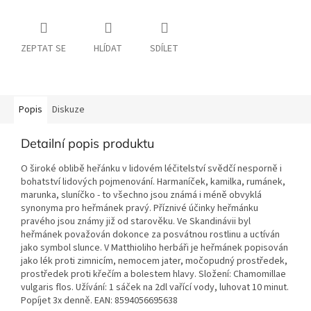
ZEPTAT SE
HLÍDAT
SDÍLET
Popis
Diskuze
Detailní popis produktu
O široké oblibě heřánku v lidovém léčitelství svědčí nesporně i
bohatství lidových pojmenování. Harmaníček, kamilka, rumánek,
marunka, sluníčko - to všechno jsou známá i méně obvyklá
synonyma pro heřmánek pravý. Příznivé účinky heřmánku
pravého jsou známy již od starověku. Ve Skandinávii byl
heřmánek považován dokonce za posvátnou rostlinu a uctíván
jako symbol slunce. V Matthioliho herbáři je heřmánek popisován
jako lék proti zimnicím, nemocem jater, močopudný prostředek,
prostředek proti křečím a bolestem hlavy. Složení: Chamomillae
vulgaris flos. Užívání: 1 sáček na 2dl vařící vody, luhovat 10 minut.
Popíjet 3x denně. EAN: 8594056695638