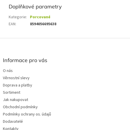
Doplňkové parametry
Kategorie
:
Porcované
EAN
:
8594056695638
Z
á
p
a
Informace pro vás
t
O nás
í
Věrnostní slevy
Doprava a platby
Sortiment
Jak nakupovat
Obchodní podmínky
Podmínky ochrany os. údajů
Dodavatelé
Kontakty