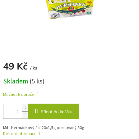
49 Kč
/ ks
Měrná
Skladem
(5 ks)
cena:
Možnosti doručení
Přidat do košíku
Mil - Heřmánkový čaj 20x1,5g porcovaný 30g
Detailní informace