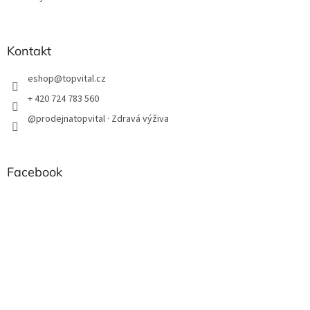
Kontakt
eshop
@
topvital.cz
+ 420 724 783 560
@prodejnatopvital · Zdravá výživa
Facebook