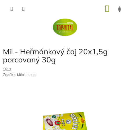
Přejít
NÁKU
na
obsah
KOŠÍK
Mil - Heřmánkový čaj 20x1,5g
porcovaný 30g
1613
Značka:
Milota s.r.o.