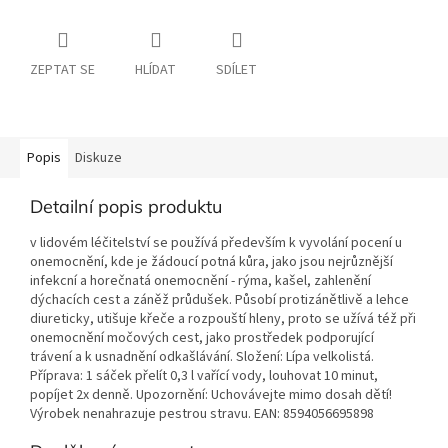
ZEPTAT SE
HLÍDAT
SDÍLET
Popis
Diskuze
Detailní popis produktu
v lidovém léčitelství se používá především k vyvolání pocení u
onemocnění, kde je žádoucí potná kůra, jako jsou nejrůznější
infekcní a horečnatá onemocnění - rýma, kašel, zahlenění
dýchacích cest a záněž průdušek. Působí protizánětlivě a lehce
diureticky, utišuje křeče a rozpouští hleny, proto se užívá též při
onemocnění močových cest, jako prostředek podporující
trávení a k usnadnění odkašlávání. Složení: Lípa velkolistá.
Příprava: 1 sáček přelít 0,3 l vařící vody, louhovat 10 minut,
popíjet 2x denně. Upozornění: Uchovávejte mimo dosah dětí!
Výrobek nenahrazuje pestrou stravu. EAN: 8594056695898