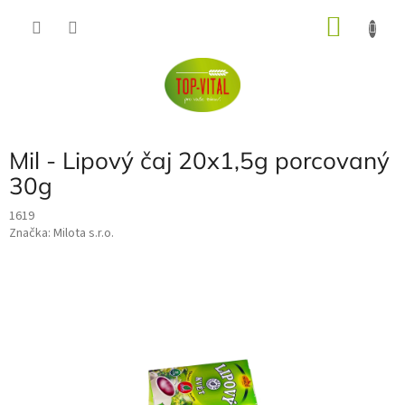
Přejít
NÁKU
na
obsah
KOŠÍK
Mil - Lipový čaj 20x1,5g porcovaný
30g
1619
Značka:
Milota s.r.o.