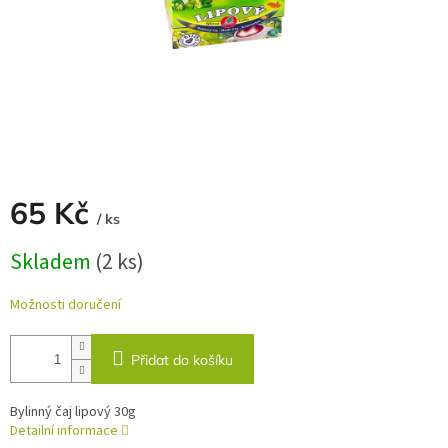
65 Kč
/ ks
Měrná
Skladem
(2 ks)
cena:
Možnosti doručení
Přidat do košíku
Bylinný čaj lipový 30g
Detailní informace