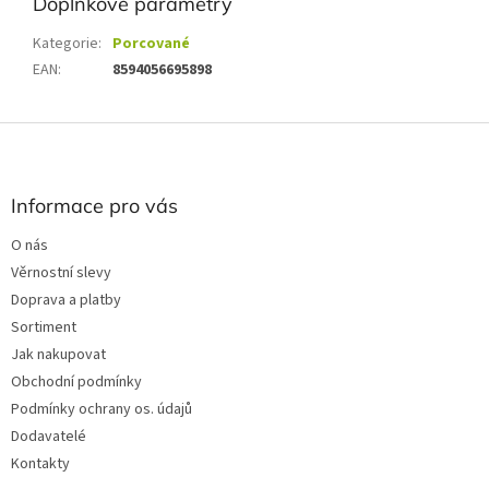
Doplňkové parametry
Kategorie
:
Porcované
EAN
:
8594056695898
Z
á
p
a
Informace pro vás
t
O nás
í
Věrnostní slevy
Doprava a platby
Sortiment
Jak nakupovat
Obchodní podmínky
Podmínky ochrany os. údajů
Dodavatelé
Kontakty