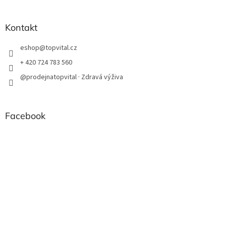
Kontakt
eshop
@
topvital.cz
+ 420 724 783 560
@prodejnatopvital · Zdravá výživa
Facebook