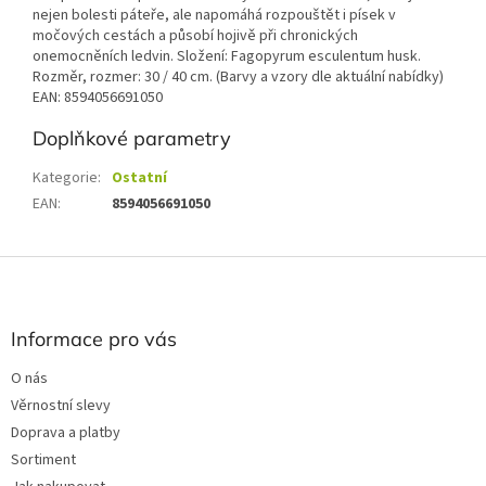
nejen bolesti páteře, ale napomáhá rozpouštět i písek v
močových cestách a působí hojivě při chronických
onemocněních ledvin. Složení: Fagopyrum esculentum husk.
Rozměr, rozmer: 30 / 40 cm. (Barvy a vzory dle aktuální nabídky)
EAN: 8594056691050
Doplňkové parametry
Kategorie
:
Ostatní
EAN
:
8594056691050
Z
á
p
a
Informace pro vás
t
O nás
í
Věrnostní slevy
Doprava a platby
Sortiment