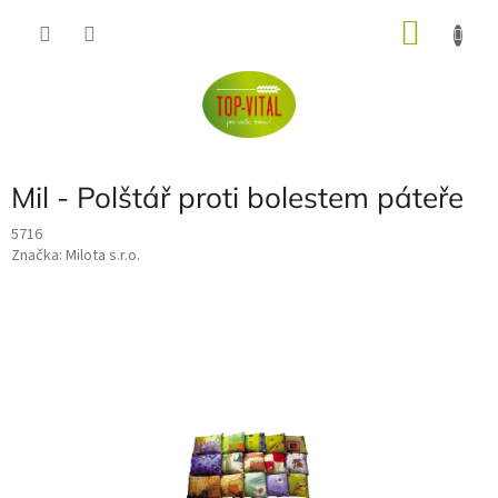
Přejít
NÁKU
na
obsah
KOŠÍK
Mil - Polštář proti bolestem páteře
5716
Značka:
Milota s.r.o.