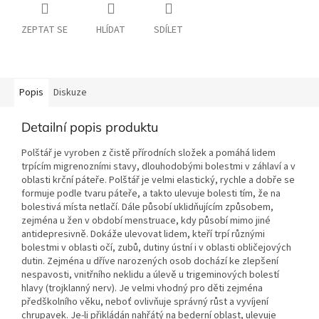
ZEPTAT SE
HLÍDAT
SDÍLET
Popis
Diskuze
Detailní popis produktu
Polštář je vyroben z čistě přírodních složek a pomáhá lidem
trpícím migrenozními stavy, dlouhodobými bolestmi v záhlaví a v
oblasti krční páteře. Polštář je velmi elastický, rychle a dobře se
formuje podle tvaru páteře, a takto ulevuje bolesti tím, že na
bolestivá místa netlačí. Dále působí uklidňujícím způsobem,
zejména u žen v období menstruace, kdy působí mimo jiné
antidepresivně. Dokáže ulevovat lidem, kteří trpí různými
bolestmi v oblasti očí, zubů, dutiny ústní i v oblasti obličejových
dutin. Zejména u dříve narozených osob dochází ke zlepšení
nespavosti, vnitřního neklidu a úlevě u trigeminových bolestí
hlavy (trojklanný nerv). Je velmi vhodný pro děti zejména
předškolního věku, neboť ovlivňuje správný růst a vyvíjení
chrupavek. Je-li přikládán nahřátý na bederní oblast, ulevuje