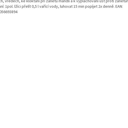
h, vředech, ke kloktání při zánětu mandlí a k vyplachování úst proti zánětů
ní: 1pol. lžíci přelít 0,5 l vařící vody, luhovat 15 min popíjet 2x denně. EAN:
056693894