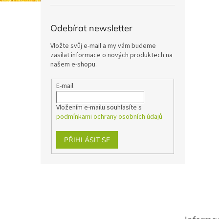
Odebírat newsletter
Vložte svůj e-mail a my vám budeme
zasílat informace o nových produktech na
našem e-shopu.
E-mail
Vložením e-mailu souhlasíte s
podmínkami ochrany osobních údajů
PŘIHLÁSIT SE
Z
á
p
a
t