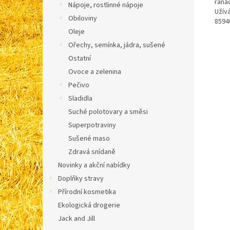
ranác
Nápoje, rostlinné nápoje
Užívá
Obiloviny
8594
Oleje
Ořechy, semínka, jádra, sušené
Ostatní
Ovoce a zelenina
Pečivo
Sladidla
Suché polotovary a směsi
Superpotraviny
Sušené maso
Zdravá snídaně
Novinky a akční nabídky
Doplňky stravy
Přírodní kosmetika
Ekologická drogerie
Jack and Jill