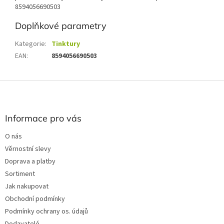
8594056690503
Doplňkové parametry
Kategorie
:
Tinktury
EAN
:
8594056690503
Z
á
p
a
Informace pro vás
t
O nás
í
Věrnostní slevy
Doprava a platby
Sortiment
Jak nakupovat
Obchodní podmínky
Podmínky ochrany os. údajů