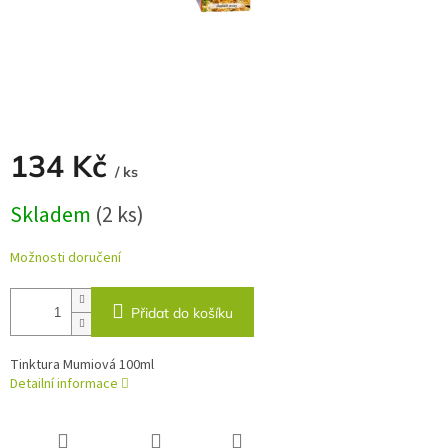
134 Kč
/ ks
Měrná
Skladem
(2 ks)
cena:
Možnosti doručení
Přidat do košíku
Tinktura Mumiová 100ml
Detailní informace