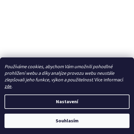
Používáme cookies, abychom Vám umožnili pohodlné
prohlížení webu a díky analýze provozu webu neustále
zlepšovali jeho funkce, výkon a použitelnost
. Více informací
zde
.
Vytvořil Shoptet
Nastavení
Copyright 2026
TOP VITAL - Pro Vaše zdraví
. Všechna práva
Souhlasím
vyhrazena.