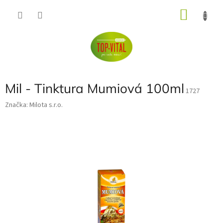
Přejít
NÁKU
na
obsah
KOŠÍK
Mil - Tinktura Mumiová 100ml
1727
Značka:
Milota s.r.o.