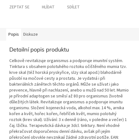
ZEPTAT SE
HLÍDAT
SDÍLET
Popis
Diskuze
Detailní popis produktu
Celkově revitalizuje organismus a podporuje imunitní systém.
Tinktura s obsahem polotuhého roztoku očištěného mumia tzv.
krve skal (též horská pryskyřice, slzy skal apod.) blahodárně
působí na močové cesty a prostatu. Je vydatná i při
bakteriálních zánětech těchto orgánů. Může se užívat i jako
prevence, hlavně při nachlazení, anebo u mužů nad 50 let. Mumio
je přírodní adaptogen se směsí až 80 pro organismus životně
důležitých látek. Revitalizuje organismus a podporuje imunitu
organismu. Složení: kojenecká voda, alkohol max. 14 %, arnika
kořen a květ, hořec kořen, řebříček květ, mumio polotuhý
roztok (krev skal). Užívání: 3 x denně (ráno, v poledne a večer) 1
čaj. lžičku. Terapeutická dávka je 3dcl. tinktury. Není vhodné
překračovat doporučenou denní dávku, avšak při jejím
překročení obvykle nevznikají žádné zdravotní potíže. EAN: