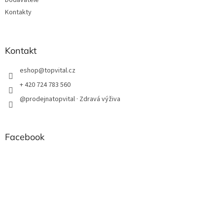
Dodavatelé
Kontakty
Kontakt
eshop
@
topvital.cz
+ 420 724 783 560
@prodejnatopvital · Zdravá výživa
Facebook