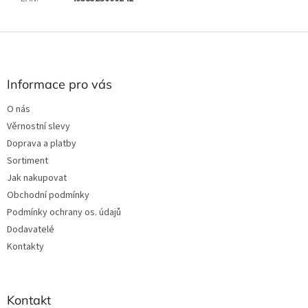
Z
á
p
a
Informace pro vás
t
O nás
í
Věrnostní slevy
Doprava a platby
Sortiment
Jak nakupovat
Obchodní podmínky
Podmínky ochrany os. údajů
Dodavatelé
Kontakty
Kontakt