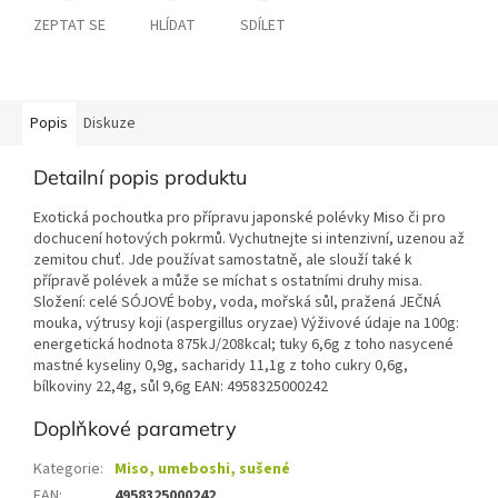
ZEPTAT SE
HLÍDAT
SDÍLET
Popis
Diskuze
Detailní popis produktu
Exotická pochoutka pro přípravu japonské polévky Miso či pro
dochucení hotových pokrmů. Vychutnejte si intenzivní, uzenou až
zemitou chuť. Jde používat samostatně, ale slouží také k
přípravě polévek a může se míchat s ostatními druhy misa.
Složení: celé SÓJOVÉ boby, voda, mořská sůl, pražená JEČNÁ
mouka, výtrusy koji (aspergillus oryzae) Výživové údaje na 100g:
energetická hodnota 875kJ/208kcal; tuky 6,6g z toho nasycené
mastné kyseliny 0,9g, sacharidy 11,1g z toho cukry 0,6g,
bílkoviny 22,4g, sůl 9,6g EAN: 4958325000242
Doplňkové parametry
Kategorie
:
Miso, umeboshi, sušené
EAN
:
4958325000242