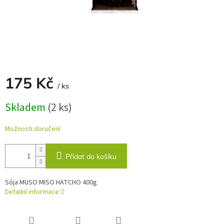
175 Kč
/ ks
Měrná
Skladem
(2 ks)
cena:
Možnosti doručení
Přidat do košíku
Sója MUSO MISO HATCHO 400g
Detailní informace