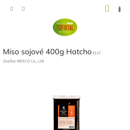
Přejít
NÁKU
na
obsah
KOŠÍK
Miso sojové 400g Hatcho
5137
Značka:
MUSCO Co., Ltd.