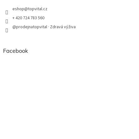
eshop
@
topvital.cz
+ 420 724 783 560
@prodejnatopvital · Zdravá výživa
Facebook