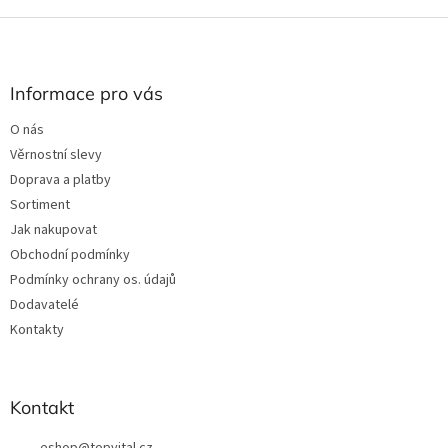
Z
á
p
a
Informace pro vás
t
O nás
í
Věrnostní slevy
Doprava a platby
Sortiment
Jak nakupovat
Obchodní podmínky
Podmínky ochrany os. údajů
Dodavatelé
Kontakty
Kontakt