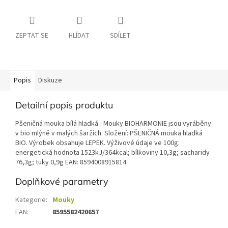
ZEPTAT SE
HLÍDAT
SDÍLET
Popis
Diskuze
Detailní popis produktu
Pšeničná mouka bílá hladká - Mouky BIOHARMONIE jsou vyráběny
v bio mlýně v malých šaržích. Složení: PŠENIČNÁ mouka hladká
BIO. Výrobek obsahuje LEPEK. Výživové údaje ve 100g:
energetická hodnota 1523kJ/364kcal; bílkoviny 10,3g; sacharidy
76,3g; tuky 0,9g EAN: 8594008915814
Doplňkové parametry
Kategorie
:
Mouky
EAN
:
8595582420657