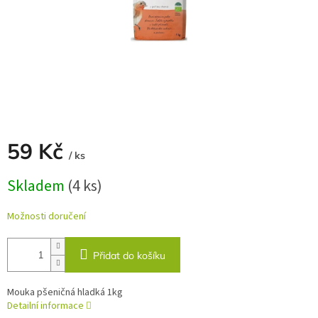
59 Kč
/ ks
Měrná
Skladem
(4 ks)
cena:
Možnosti doručení
Přidat do košíku
Mouka pšeničná hladká 1kg
Detailní informace