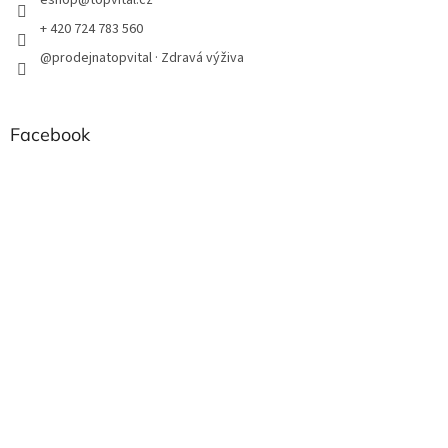
eshop
@
topvital.cz
+ 420 724 783 560
@prodejnatopvital · Zdravá výživa
Facebook