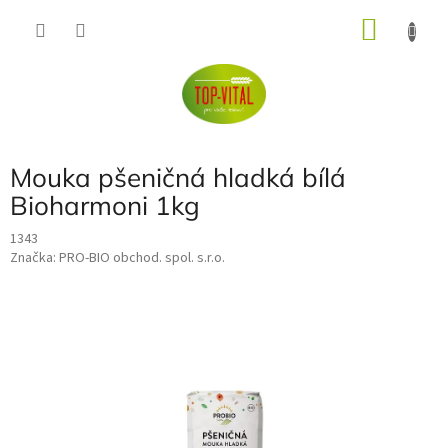
Přejít
NÁKU
na
obsah
KOŠÍK
Mouka pšeničná hladká bílá
Bioharmoni 1kg
1343
Značka:
PRO-BIO obchod. spol. s.r.o.