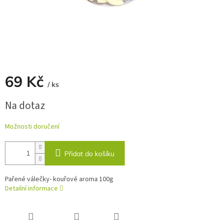
69 Kč
/ ks
Měrná
Na dotaz
cena:
Možnosti doručení
Přidat do košíku
Pařené válečky- kouřové aroma 100g
Detailní informace