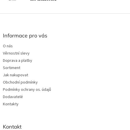
Z
á
p
a
Informace pro vás
t
O nás
í
Věrnostní slevy
Doprava a platby
Sortiment
Jak nakupovat
Obchodní podmínky
Podmínky ochrany os. údajů
Dodavatelé
Kontakty
Kontakt