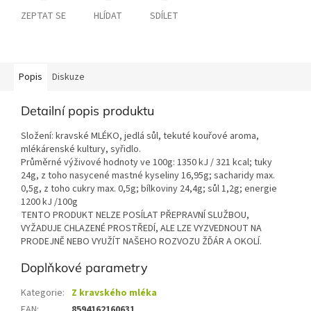
ZEPTAT SE
HLÍDAT
SDÍLET
Popis
Diskuze
Detailní popis produktu
Složení: kravské MLÉKO, jedlá sůl, tekuté kouřové aroma,
mlékárenské kultury, syřidlo.
Průměrné výživové hodnoty ve 100g: 1350 kJ / 321 kcal; tuky
24g, z toho nasycené mastné kyseliny 16,95g; sacharidy max.
0,5g, z toho cukry max. 0,5g; bílkoviny 24,4g; sůl 1,2g; energie
1200 kJ /100g
TENTO PRODUKT NELZE POSÍLAT PŘEPRAVNÍ SLUŽBOU,
VYŽADUJE CHLAZENÉ PROSTŘEDÍ, ALE LZE VYZVEDNOUT NA
PRODEJNĚ NEBO VYUŽÍT NAŠEHO ROZVOZU ŽĎÁR A OKOLÍ.
Doplňkové parametry
Kategorie
:
Z kravského mléka
EAN
:
8594162160631