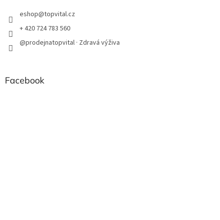
eshop
@
topvital.cz
+ 420 724 783 560
@prodejnatopvital · Zdravá výživa
Facebook