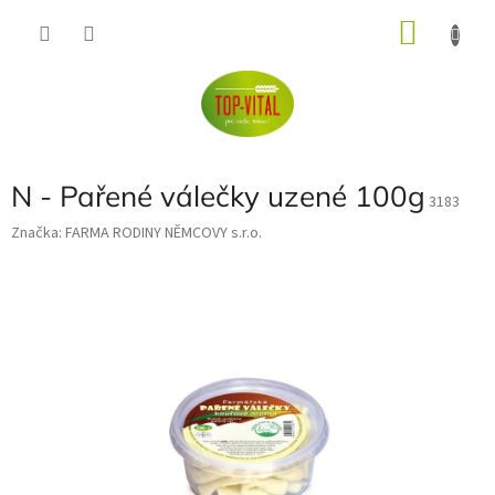
Přejít
NÁKU
na
obsah
KOŠÍK
N - Pařené válečky uzené 100g
3183
Značka:
FARMA RODINY NĚMCOVY s.r.o.