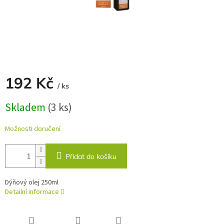
192 Kč
/ ks
Měrná
Skladem
(3 ks)
cena:
Možnosti doručení
Přidat do košíku
Dýňový olej 250ml
Detailní informace