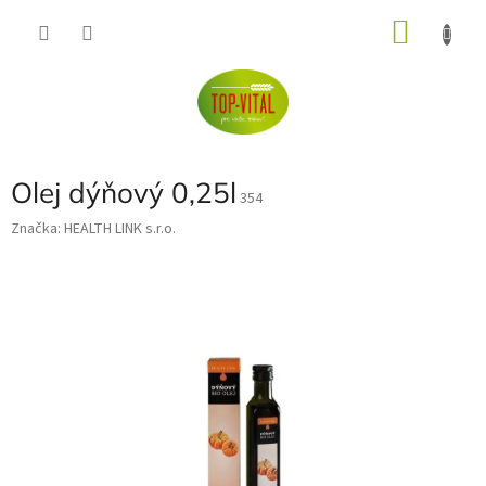
Přejít
NÁKU
na
obsah
KOŠÍK
Olej dýňový 0,25l
354
Značka:
HEALTH LINK s.r.o.