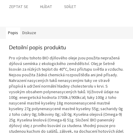
ZEPTAT SE
HLÍDAT
SDÍLET
Popis
Diskuze
Detailní popis produktu
Pro výrobu tohoto BIO dýňového oleje jsou použita nepražená
dýňová semínka z ekologického zemědělství. Olej je šetrně
lisován za nízkých teplot do 40°C, bez přístupu světla a vzduchu.
Nejsou použita žádná chemická rozpouštědla ani jiné přísady.
Nahrazení nasycených tuků nenasycenými tuky ve stravě
přispívá k udržení normální hladiny cholesterolu v krvi. S
vysokým obsahem polynenasycených tuků. Výživové údaje na
100g: energetická hodnota 3700kJ/900kcal; tuky 100g z toho
nasycené mastné kyseliny 18g mononenasycené mastné
kyseliny 27g polynenasycené mastné kyseliny 55g; sacharidy 0g
z toho cukry 0g; bílkoviny 0g; sůl 0g. Kyselina olejová (Omega-9)
25g. Kyselina linolová (Omega-6) 51g. Složení: BIO panenský
dýňový olej z prvního lisování za studena. Vhodný pouze pro
studenou kuchyni do salátů, zálivek, na dochucení hotových jídel.