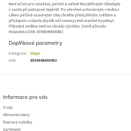
Není určen pro smažení, pečení a vaření! Nezahřívejte! Skladujte
v suchu při pokojové teplotě. Po otevření uchovávejte v lednici.
Láhev pečlivě uzavírejte! Olej chraňte před přímým světlem a
přístupem vzduchu (kyslík ničí nenasycené mastné kyseliny).
Případná sedlina není na závadu výrobku. Země původu:
Holandsko EAN: 8594046600482
Doplňkové parametry
Kategorie
:
Oleje
EAN
:
8594046600482
Z
á
p
a
Informace pro vás
t
O nás
í
Věrnostní slevy
Doprava a platby
Sortiment