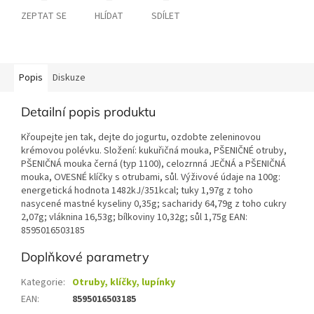
ZEPTAT SE
HLÍDAT
SDÍLET
Popis
Diskuze
Detailní popis produktu
Křoupejte jen tak, dejte do jogurtu, ozdobte zeleninovou
krémovou polévku. Složení: kukuřičná mouka, PŠENIČNÉ otruby,
PŠENIČNÁ mouka černá (typ 1100), celozrnná JEČNÁ a PŠENIČNÁ
mouka, OVESNÉ klíčky s otrubami, sůl. Výživové údaje na 100g:
energetická hodnota 1482kJ/351kcal; tuky 1,97g z toho
nasycené mastné kyseliny 0,35g; sacharidy 64,79g z toho cukry
2,07g; vláknina 16,53g; bílkoviny 10,32g; sůl 1,75g EAN:
8595016503185
Doplňkové parametry
Kategorie
:
Otruby, klíčky, lupínky
EAN
:
8595016503185