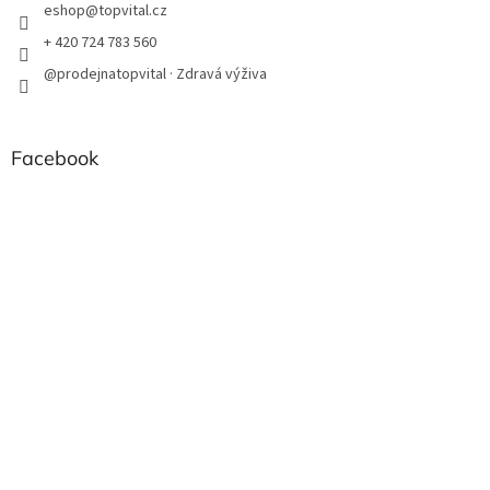
eshop
@
topvital.cz
+ 420 724 783 560
@prodejnatopvital · Zdravá výživa
Facebook