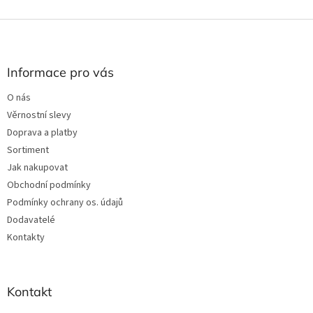
Z
á
p
a
Informace pro vás
t
O nás
í
Věrnostní slevy
Doprava a platby
Sortiment
Jak nakupovat
Obchodní podmínky
Podmínky ochrany os. údajů
Dodavatelé
Kontakty
Kontakt