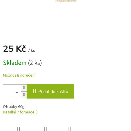
25 Kč
/ ks
Měrná
Skladem
(2 ks)
cena:
Možnosti doručení
Přidat do košíku
Otrubky 60g
Detailní informace