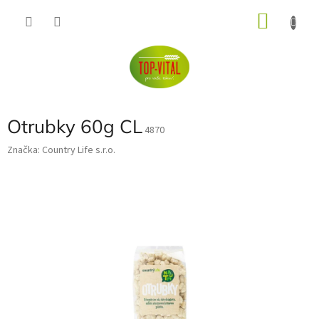
Přejít
NÁKU
na
obsah
KOŠÍK
Otrubky 60g CL
4870
Značka:
Country Life s.r.o.