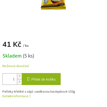
41 Kč
/ ks
Měrná
Skladem
(5 ks)
cena:
Možnosti doručení
Přidat do košíku
Peřinky křehké s nápl. vanilkovou bezlepkové 150g
Detailní informace