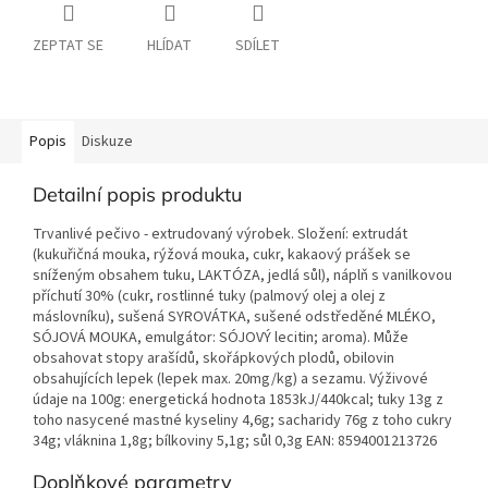
ZEPTAT SE
HLÍDAT
SDÍLET
Popis
Diskuze
Detailní popis produktu
Trvanlivé pečivo - extrudovaný výrobek. Složení: extrudát
(kukuřičná mouka, rýžová mouka, cukr, kakaový prášek se
sníženým obsahem tuku, LAKTÓZA, jedlá sůl), náplň s vanilkovou
příchutí 30% (cukr, rostlinné tuky (palmový olej a olej z
máslovníku), sušená SYROVÁTKA, sušené odstředěné MLÉKO,
SÓJOVÁ MOUKA, emulgátor: SÓJOVÝ lecitin; aroma). Může
obsahovat stopy arašídů, skořápkových plodů, obilovin
obsahujících lepek (lepek max. 20mg/kg) a sezamu. Výživové
údaje na 100g: energetická hodnota 1853kJ/440kcal; tuky 13g z
toho nasycené mastné kyseliny 4,6g; sacharidy 76g z toho cukry
34g; vláknina 1,8g; bílkoviny 5,1g; sůl 0,3g EAN: 8594001213726
Doplňkové parametry