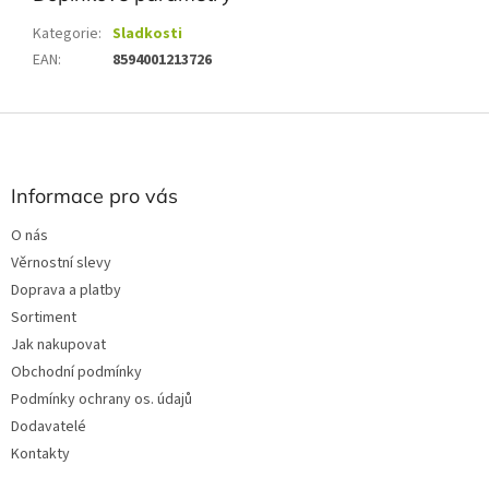
Kategorie
:
Sladkosti
EAN
:
8594001213726
Z
á
p
a
Informace pro vás
t
O nás
í
Věrnostní slevy
Doprava a platby
Sortiment
Jak nakupovat
Obchodní podmínky
Podmínky ochrany os. údajů
Dodavatelé
Kontakty