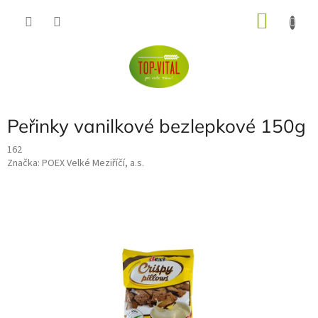
Přejít
NÁKU
na
obsah
KOŠÍK
Peřinky vanilkové bezlepkové 150g
162
Značka:
POEX Velké Meziříčí, a.s.