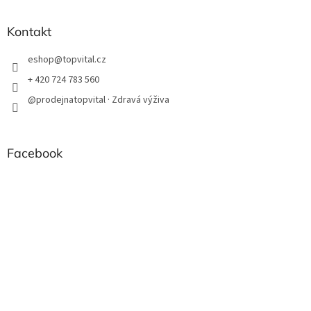
Kontakt
eshop
@
topvital.cz
+ 420 724 783 560
@prodejnatopvital · Zdravá výživa
Facebook