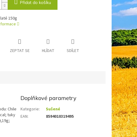
Přidat do košíku
laté 150g
informace
ZEPTAT SE
HLÍDAT
SDÍLET
Doplňkové parametry
du: Chile
Kategorie
:
Sušené
cal; tuky
EAN
:
8594010319495
9,19g;