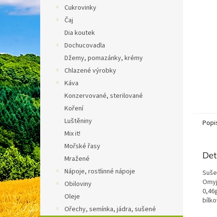
n
Cukrovinky
e
Čaj
l
Dia koutek
Dochucovadla
Džemy, pomazánky, krémy
Chlazené výrobky
Káva
Konzervované, sterilované
Koření
Luštěniny
Popi
Mix it!
Mořské řasy
Det
Mražené
Nápoje, rostlinné nápoje
Suše
Omyj
Obiloviny
0,46
Oleje
bílk
Ořechy, semínka, jádra, sušené