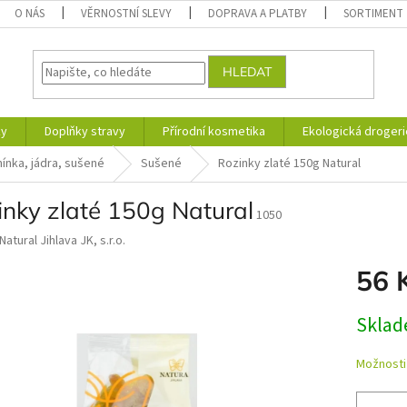
O NÁS
VĚRNOSTNÍ SLEVY
DOPRAVA A PLATBY
SORTIMENT
HLEDAT
ky
Doplňky stravy
Přírodní kosmetika
Ekologická drogeri
ínka, jádra, sušené
Sušené
Rozinky zlaté 150g Natural
inky zlaté 150g Natural
1050
Natural Jihlava JK, s.r.o.
56 
Měrná
Skla
cena:
Možnosti