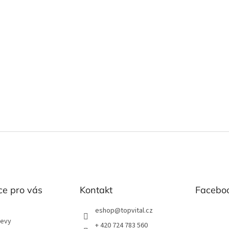
ce pro vás
Kontakt
Facebo
eshop
@
topvital.cz
levy
+ 420 724 783 560