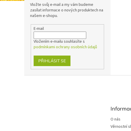
Vložte svůj e-mail a my vám budeme
zasílat informace o nových produktech na
našem e-shopu.
E-mail
Vložením e-mailu souhlasíte s
podmínkami ochrany osobních údajů
PŘIHLÁSIT SE
Z
á
p
a
t
Informa
í
O nás
Věrnostní s