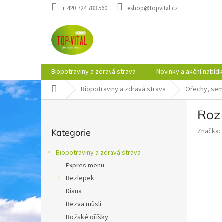
Přejít
+ 420 724 783 560
eshop@topvital.cz
na
obsah
Biopotraviny a zdravá strava
Novinky a akční nabíd
Domů
Biopotraviny a zdravá strava
Ořechy, sem
P
Roz
o
Přeskočit
s
Značka:
Kategorie
kategorie
t
r
Biopotraviny a zdravá strava
a
Expres menu
n
Bezlepek
n
í
Diana
p
Bezva müsli
a
Božské oříšky