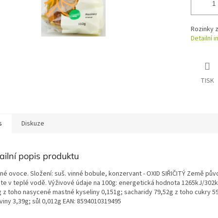
Rozinky z
Detailní 
TISK
s
Diskuze
ailní popis produktu
né ovoce. Složení: suš. vinné bobule, konzervant - OXID SIŘIČITÝ Země půvo
te v teplé vodě. Výživové údaje na 100g: energetická hodnota 1265kJ/302k
g z toho nasycené mastné kyseliny 0,151g; sacharidy 79,52g z toho cukry 5
oviny 3,39g; sůl 0,012g EAN: 8594010319495