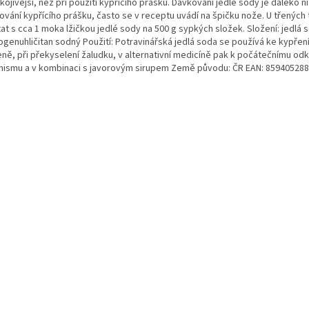
ojivější, než při použití kypřícího prášku. Dávkování jedlé sody je daleko ni
vání kypřícího prášku, často se v receptu uvádí na špičku nože. U třených 
at s cca 1 moka lžičkou jedlé sody na 500 g sypkých složek. Složení: jedlá 
genuhličitan sodný Použití: Potravinářská jedlá soda se používá ke kypření 
eně, při překyselení žaludku, v alternativní medicíně pak k počátečnímu od
nismu a v kombinaci s javorovým sirupem Země původu: ČR EAN: 85940528