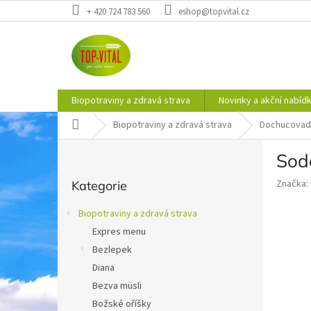
Přejít
+ 420 724 783 560
eshop@topvital.cz
na
obsah
Biopotraviny a zdravá strava
Novinky a akční nabíd
Domů
Biopotraviny a zdravá strava
Dochucovad
P
Sod
o
Přeskočit
s
Značka:
Kategorie
kategorie
t
r
Biopotraviny a zdravá strava
a
Expres menu
n
Bezlepek
n
í
Diana
p
Bezva müsli
a
Božské oříšky