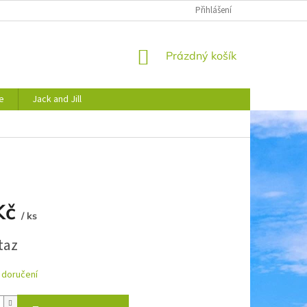
JAK NAKUPOVAT
OBCHODNÍ PODMÍNKY
Přihlášení
PODMÍNKY OCHRANY 
NÁKUPNÍ
Prázdný košík
KOŠÍK
e
Jack and Jill
Kč
/ ks
taz
 doručení