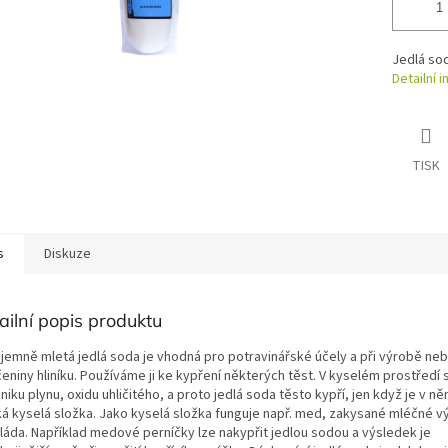
Jedlá so
Detailní 
TISK
s
Diskuze
ailní popis produktu
 jemně mletá jedlá soda je vhodná pro potravinářské účely a při výrobě neb
eniny hliníku. Používáme ji ke kypření některých těst. V kyselém prostředí 
niku plynu, oxidu uhličitého, a proto jedlá soda těsto kypří, jen když je v n
ká kyselá složka. Jako kyselá složka funguje např. med, zakysané mléčné v
láda. Například medové perníčky lze nakypřit jedlou sodou a výsledek je