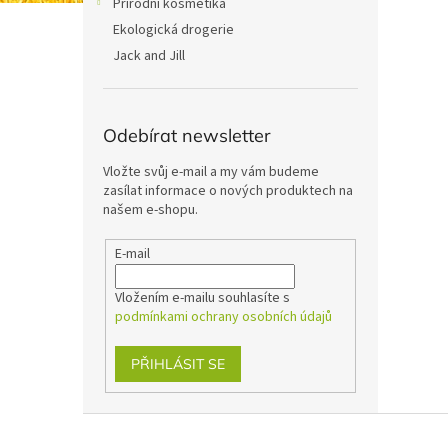
Přírodní kosmetika
Ekologická drogerie
Jack and Jill
Odebírat newsletter
Vložte svůj e-mail a my vám budeme
zasílat informace o nových produktech na
našem e-shopu.
E-mail
Vložením e-mailu souhlasíte s
podmínkami ochrany osobních údajů
PŘIHLÁSIT SE
Z
á