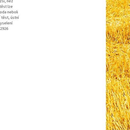
žší, než
těst lze
soda neboli
těst, ústní
kyselení
82926