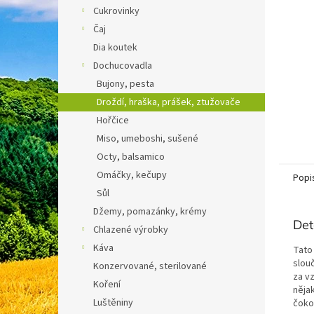
n
Cukrovinky
e
Čaj
l
Dia koutek
Dochucovadla
Bujony, pesta
Droždí, hraška, prášek, ztužovače
Hořčice
Miso, umeboshi, sušené
Octy, balsamico
Omáčky, kečupy
Popi
Sůl
Džemy, pomazánky, krémy
Det
Chlazené výrobky
Káva
Tato
slouč
Konzervované, sterilované
za vz
Koření
něja
Luštěniny
čoko