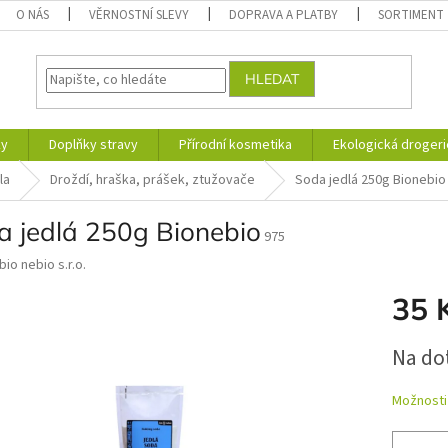
O NÁS
VĚRNOSTNÍ SLEVY
DOPRAVA A PLATBY
SORTIMENT
HLEDAT
ky
Doplňky stravy
Přírodní kosmetika
Ekologická drogeri
la
Droždí, hraška, prášek, ztužovače
Soda jedlá 250g Bionebio
a jedlá 250g Bionebio
975
bio nebio s.r.o.
35 
Měrná
Na do
cena:
Možnosti