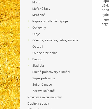
uspok
Mix it!
dávko
Mořské řasy
počít
hydro
Mražené
hygi
Nápoje, rostlinné nápoje
orga
Obiloviny
Oleje
Ořechy, semínka, jádra, sušené
Ostatní
Ovoce a zelenina
Pečivo
Sladidla
Suché polotovary a směsi
Superpotraviny
Sušené maso
Zdravá snídaně
Novinky a akční nabídky
Doplňky stravy