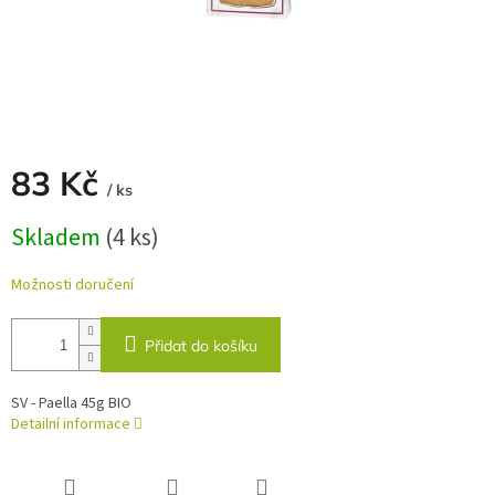
83 Kč
/ ks
Měrná
Skladem
(4 ks)
cena:
Možnosti doručení
Přidat do košíku
SV - Paella 45g BIO
Detailní informace