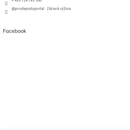
+ 420 724 783 560
@prodejnatopvital · Zdravá výživa
Facebook