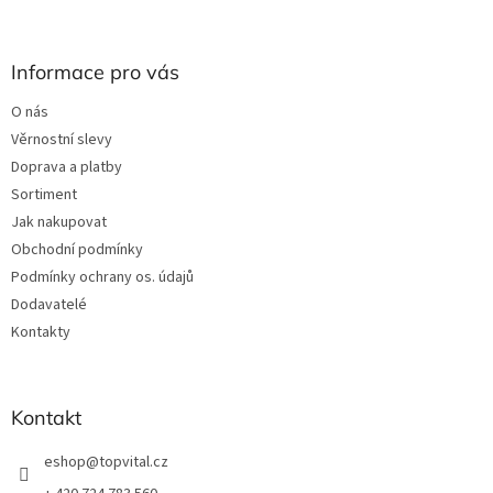
á
p
a
Informace pro vás
t
O nás
í
Věrnostní slevy
Doprava a platby
Sortiment
Jak nakupovat
Obchodní podmínky
Podmínky ochrany os. údajů
Dodavatelé
Kontakty
Kontakt
eshop
@
topvital.cz