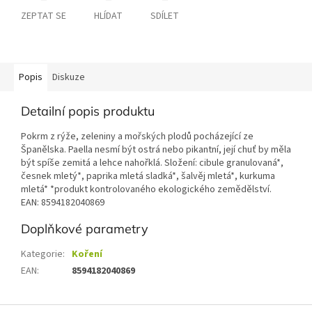
ZEPTAT SE
HLÍDAT
SDÍLET
Popis
Diskuze
Detailní popis produktu
Pokrm z rýže, zeleniny a mořských plodů pocházející ze
Španělska. Paella nesmí být ostrá nebo pikantní, její chuť by měla
být spíše zemitá a lehce nahořklá. Složení: cibule granulovaná*,
česnek mletý*, paprika mletá sladká*, šalvěj mletá*, kurkuma
mletá* *produkt kontrolovaného ekologického zemědělství.
EAN: 8594182040869
Doplňkové parametry
Kategorie
:
Koření
EAN
:
8594182040869
Z