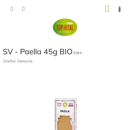
Přejít
NÁKU
na
obsah
KOŠÍK
SV - Paella 45g BIO
8984
Značka:
Sanusvia