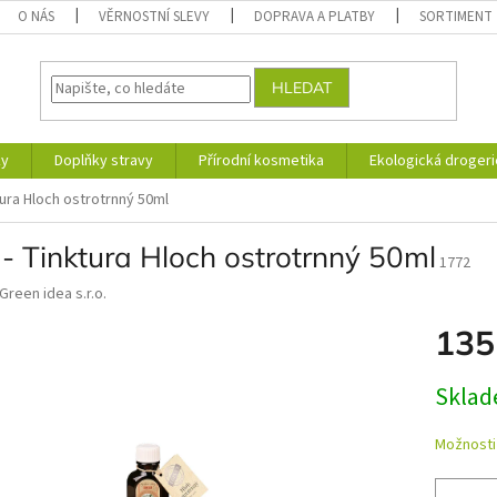
O NÁS
VĚRNOSTNÍ SLEVY
DOPRAVA A PLATBY
SORTIMENT
HLEDAT
ky
Doplňky stravy
Přírodní kosmetika
Ekologická drogeri
tura Hloch ostrotrnný 50ml
- Tinktura Hloch ostrotrnný 50ml
1772
Green idea s.r.o.
135
Měrná
Skla
cena:
Možnosti