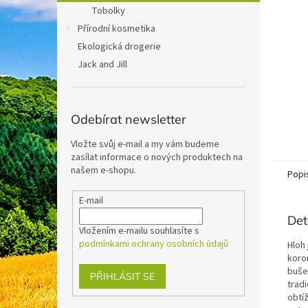
n
Tobolky
e
Přírodní kosmetika
l
Ekologická drogerie
Jack and Jill
Odebírat newsletter
Vložte svůj e-mail a my vám budeme
zasílat informace o nových produktech na
našem e-shopu.
Popi
E-mail
Det
Vložením e-mailu souhlasíte s
podmínkami ochrany osobních údajů
Hloh 
koron
buše
PŘIHLÁSIT SE
trad
obtíž