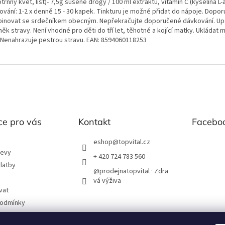
trnný květ, list)- 7,5g sušené drogy / 100 ml extraktu, vitamín C (kyselina L
ování: 1-2 x denně 15 - 30 kapek. Tinkturu je možné přidat do nápoje. Dopo
inovat se srdečníkem obecným. Nepřekračujte doporučené dávkování. Up
ěk stravy. Není vhodné pro děti do tří let, těhotné a kojící matky. Ukládat
! Nenahrazuje pestrou stravu. EAN: 8594060118253
ce pro vás
Kontakt
Facebo
eshop
@
topvital.cz
levy
+ 420 724 783 560
latby
@prodejnatopvital · Zdra
vá výživa
vat
podmínky
chrany os. údajů