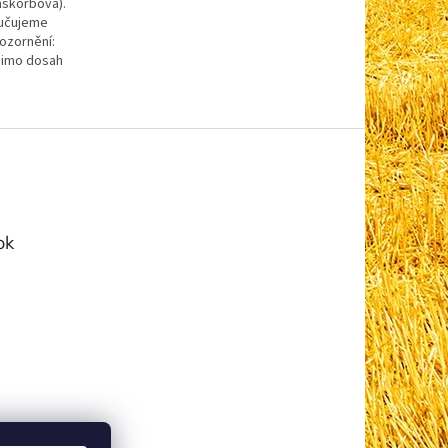
-askorbová).
ručujeme
ozornění:
 mimo dosah
ok