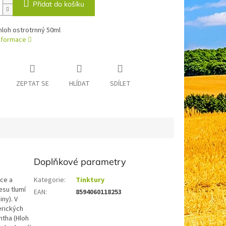
Přidat do košíku
hloh ostrotrnný 50ml
informace
ZEPTAT SE
HLÍDAT
SDÍLET
Doplňkové parametry
dce a
Kategorie
:
Tinktury
esu tlumí
EAN
:
8594060118253
ny). V
erických
ntha (Hloh