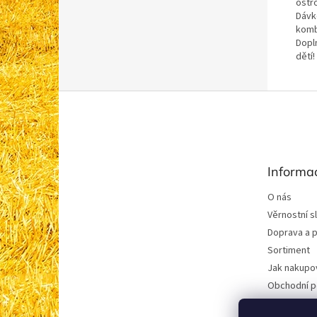
ostro
Dávk
komb
Dopln
dětí
Z
á
p
a
t
Informa
í
O nás
Věrnostní s
Doprava a p
Sortiment
Jak nakupo
Obchodní 
Podmínky o