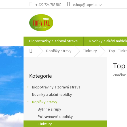
Přejít
+ 420 724 783 560
eshop@topvital.cz
na
obsah
Biopotraviny a zdravá strava
Novinky a akční nabíd
Domů
Doplňky stravy
Tinktury
Top - Tink
P
Top 
o
Přeskočit
s
Značka:
Kategorie
kategorie
t
r
Biopotraviny a zdravá strava
a
Novinky a akční nabídky
n
Doplňky stravy
n
í
Bylinné sirupy
p
Potravinové doplňky
a
Tinktury