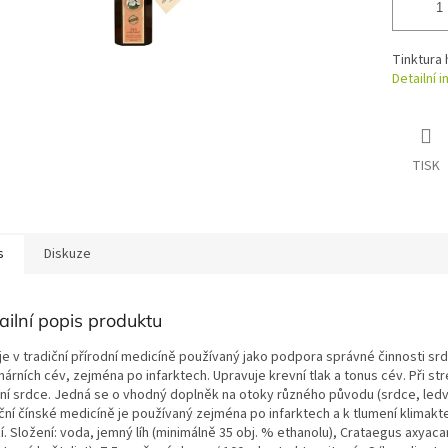
Tinktura 
Detailní 
TISK
s
Diskuze
ailní popis produktu
je v tradiční přírodní medicíně používaný jako podpora správné činnosti sr
árních cév, zejména po infarktech. Upravuje krevní tlak a tonus cév. Při str
ní srdce. Jedná se o vhodný doplněk na otoky různého původu (srdce, ledvi
iční čínské medicíně je používaný zejména po infarktech a k tlumení klimakt
í. Složení: voda, jemný líh (minimálně 35 obj. % ethanolu), Crataegus axyaca