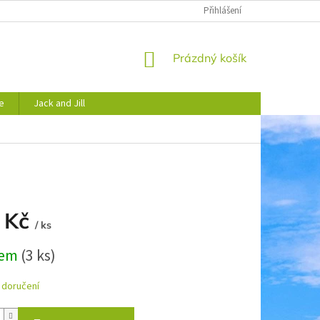
JAK NAKUPOVAT
OBCHODNÍ PODMÍNKY
Přihlášení
PODMÍNKY OCHRANY 
NÁKUPNÍ
Prázdný košík
KOŠÍK
e
Jack and Jill
 Kč
/ ks
dem
(3 ks)
 doručení