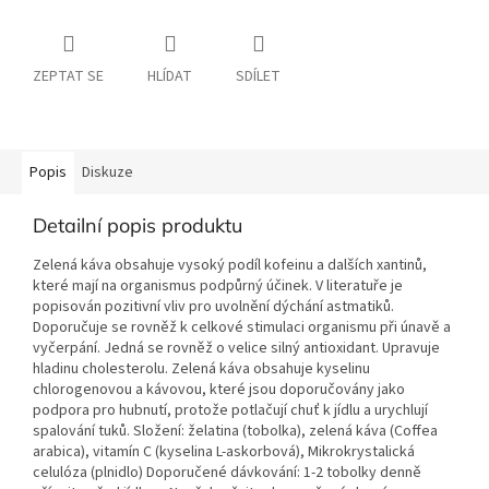
ZEPTAT SE
HLÍDAT
SDÍLET
Popis
Diskuze
Detailní popis produktu
Zelená káva obsahuje vysoký podíl kofeinu a dalších xantinů,
které mají na organismus podpůrný účinek. V literatuře je
popisován pozitivní vliv pro uvolnění dýchání astmatiků.
Doporučuje se rovněž k celkové stimulaci organismu při únavě a
vyčerpání. Jedná se rovněž o velice silný antioxidant. Upravuje
hladinu cholesterolu. Zelená káva obsahuje kyselinu
chlorogenovou a kávovou, které jsou doporučovány jako
podpora pro hubnutí, protože potlačují chuť k jídlu a urychlují
spalování tuků. Složení: želatina (tobolka), zelená káva (Coffea
arabica), vitamín C (kyselina L-askorbová), Mikrokrystalická
celulóza (plnidlo) Doporučené dávkování: 1-2 tobolky denně