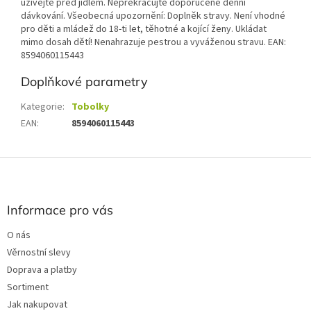
užívejte před jídlem. Nepřekračujte doporučené denní
dávkování. Všeobecná upozornění: Doplněk stravy. Není vhodné
pro děti a mládež do 18-ti let, těhotné a kojící ženy. Ukládat
mimo dosah dětí! Nenahrazuje pestrou a vyváženou stravu. EAN:
8594060115443
Doplňkové parametry
Kategorie
:
Tobolky
EAN
:
8594060115443
Z
á
p
a
Informace pro vás
t
O nás
í
Věrnostní slevy
Doprava a platby
Sortiment
Jak nakupovat