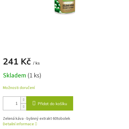
241 Kč
/ ks
Měrná
Skladem
(1 ks)
cena:
Možnosti doručení
Přidat do košíku
Zelená káva - bylinný extrakt 60tobolek
Detailní informace