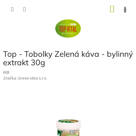
Přejít
NÁKU
na
obsah
KOŠÍK
Top - Tobolky Zelená káva - bylinný
extrakt 30g
608
Značka:
Green idea s.r.o.