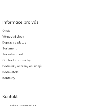
Z
á
p
a
Informace pro vás
t
O nás
í
Věrnostní slevy
Doprava a platby
Sortiment
Jak nakupovat
Obchodní podmínky
Podmínky ochrany os. údajů
Dodavatelé
Kontakty
Kontakt