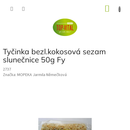
Přejít
NÁKU
na
obsah
KOŠÍK
Tyčinka bezl.kokosová sezam
slunečnice 50g Fy
2737
Značka:
MOPEKA Jarmila Němečková