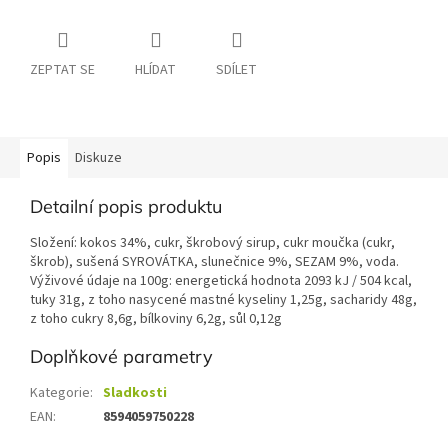
ZEPTAT SE
HLÍDAT
SDÍLET
Popis
Diskuze
Detailní popis produktu
Složení: kokos 34%, cukr, škrobový sirup, cukr moučka (cukr,
škrob), sušená SYROVÁTKA, slunečnice 9%, SEZAM 9%, voda.
Výživové údaje na 100g: energetická hodnota 2093 kJ / 504 kcal,
tuky 31g, z toho nasycené mastné kyseliny 1,25g, sacharidy 48g,
z toho cukry 8,6g, bílkoviny 6,2g, sůl 0,12g
Doplňkové parametry
Kategorie
:
Sladkosti
EAN
:
8594059750228