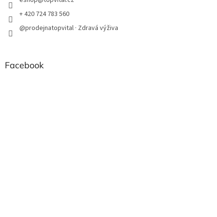
eshop
@
topvital.cz
+ 420 724 783 560
@prodejnatopvital · Zdravá výživa
Facebook