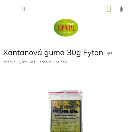
Přejít
NÁKU
na
obsah
KOŠÍK
Xantanová guma 30g Fyton
1267
Značka:
Fyton - Ing. Jaroslav Drejček