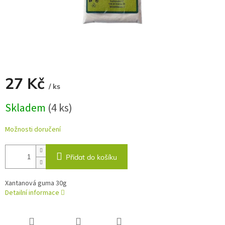
27 Kč
/ ks
Měrná
Skladem
(4 ks)
cena:
Možnosti doručení
Přidat do košíku
Xantanová guma 30g
Detailní informace