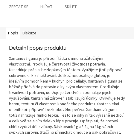
ZEPTAT SE
HLÍDAT
SDÍLET
Popis
Diskuze
Detailní popis produktu
Xantanová guma je přírodní látka s mnoha užitečnými
vlastnostmi. Prodlužuje čerstvost i životnost potravin.
Usnadňuje práci s bezlepkovým těstem. Využijete ji při přípravě
cukrovinek i k zahušťování. Jelikož neobsahuje gluten, je
ideálním pomocníkem v kuchyni pro celiaky. Xantanová guma se
běžně přidává do potravin díky svým vlastnostem. Prodlužuje
trvanlivost potravin, udržuje je čerstvé a zpomaluje jejich
vysušování. Xantan má zároveň stabilizující účinky. Ovlivňuje tedy
barvu, texturu či vlastnosti konečného produktu. Xantan velmi
oceníte při přípravě bezlepkového pečiva. Xanthanová guma
totiž nahrazuje funkci lepku. Těsto se díky ní tak výrazně nedrolí
a celkově se s ním daleko lépe pracuje. Opět platí, že hotový
chléb vydrží déle vláčný. Dávkování: 1g až 2g na 1kg všech
sypkých surovin. Stačí ho přimíchat k mouce a pak pokračovat,