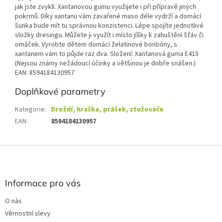
jak jste zvyklí. Xantanovou gumu využijete i při přípravě jiných
pokrmů. Díky xantanu vám zavařené maso déle vydrží a domácí
šunka bude mít tu správnou konzistenci. Lépe spojíte jednotlivé
složky dresingu. Můžete ji využít i místo jíšky k zahuštění šťáv či
omáček. Vyrobte dětem domácí želatinové bonbóny, s
xantanem vám to půjde raz dva. Složení: Xantanová guma E415
(Nejsou známy nežádoucí účinky a většinou je dobře snášen.)
EAN: 8594184130957
Doplňkové parametry
Kategorie
:
Droždí, hraška, prášek, ztužovače
EAN
:
8594184130957
Z
á
p
a
Informace pro vás
t
O nás
í
Věrnostní slevy