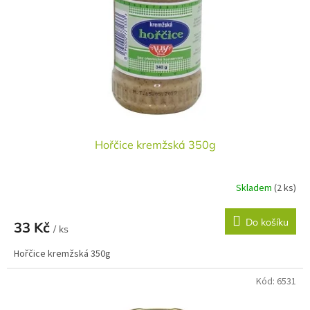
r
u
o
k
d
t
u
ů
k
t
ů
Hořčice kremžská 350g
Skladem
(2 ks)
Do košíku
33 Kč
/ ks
Hořčice kremžská 350g
Kód:
6531