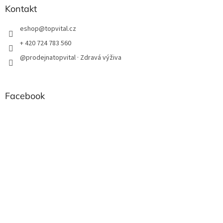
Kontakt
eshop
@
topvital.cz
+ 420 724 783 560
@prodejnatopvital · Zdravá výživa
Facebook