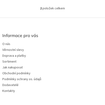
2
položek celkem
O
v
l
Z
á
á
d
p
a
a
Informace pro vás
c
t
í
O nás
í
p
Věrnostní slevy
r
v
Doprava a platby
k
Sortiment
y
Jak nakupovat
v
ý
Obchodní podmínky
p
Podmínky ochrany os. údajů
i
Dodavatelé
s
u
Kontakty