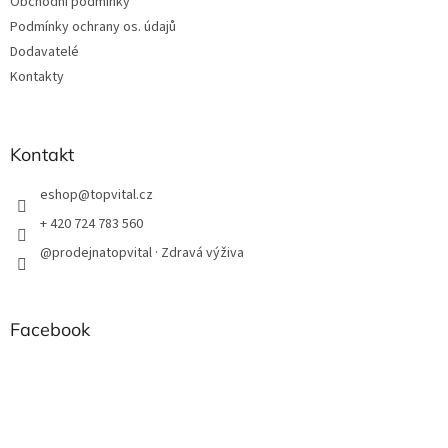
Obchodní podmínky
p
Podmínky ochrany os. údajů
i
Dodavatelé
s
u
Kontakty
Kontakt
eshop
@
topvital.cz
+ 420 724 783 560
@prodejnatopvital · Zdravá výživa
Facebook