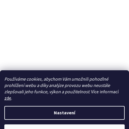
Používáme cookies, abychom Vám umožnili pohodlné
prohlížení webu a díky analýze provozu webu neustále
zlepšovali jeho funkce, výkon a použitelnost
. Více informací
zde
.
Vytvořil Shoptet
Nastavení
Copyright 2026
TOP VITAL - Pro Vaše zdraví
. Všechna práva