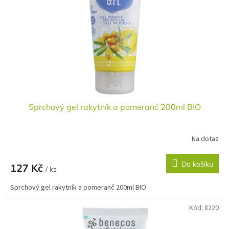
r
u
o
k
d
t
u
ů
k
t
ů
Sprchový gel rakytník a pomeranč 200ml BIO
Na dotaz
Do košíku
127 Kč
/ ks
Sprchový gel rakytník a pomeranč 200ml BIO
Kód:
8220