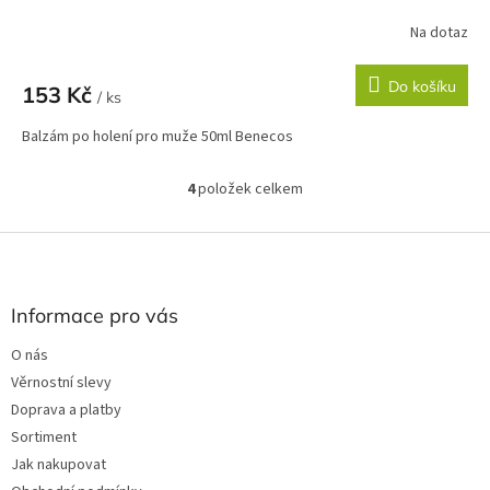
Na dotaz
Do košíku
153 Kč
/ ks
Balzám po holení pro muže 50ml Benecos
4
položek celkem
O
v
l
Z
á
á
d
p
a
a
Informace pro vás
c
t
í
O nás
í
p
Věrnostní slevy
r
v
Doprava a platby
k
Sortiment
y
Jak nakupovat
v
ý