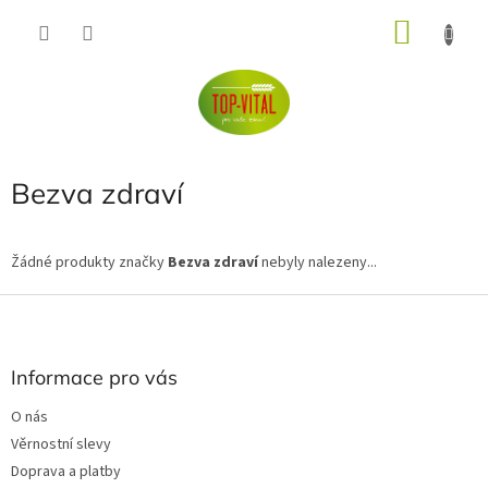
Přejít
NÁKU
na
obsah
KOŠÍK
Bezva zdraví
Žádné produkty značky
Bezva zdraví
nebyly nalezeny...
Z
á
p
a
Informace pro vás
t
O nás
í
Věrnostní slevy
Doprava a platby