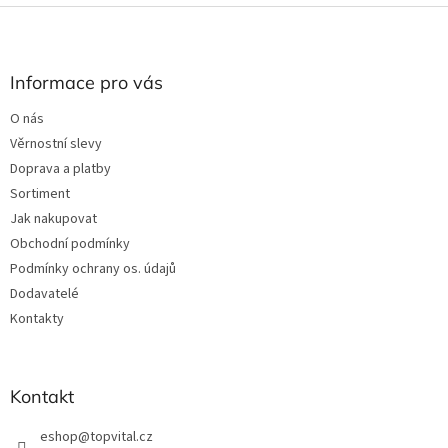
l
Z
á
á
d
p
a
a
Informace pro vás
c
t
í
O nás
í
p
Věrnostní slevy
r
v
Doprava a platby
k
Sortiment
y
Jak nakupovat
v
ý
Obchodní podmínky
p
Podmínky ochrany os. údajů
i
Dodavatelé
s
u
Kontakty
Kontakt
eshop
@
topvital.cz