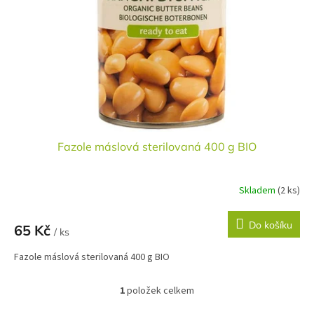
r
u
o
k
d
t
u
ů
k
t
ů
Fazole máslová sterilovaná 400 g BIO
Skladem
(2 ks)
Do košíku
65 Kč
/ ks
Fazole máslová sterilovaná 400 g BIO
1
položek celkem
O
v