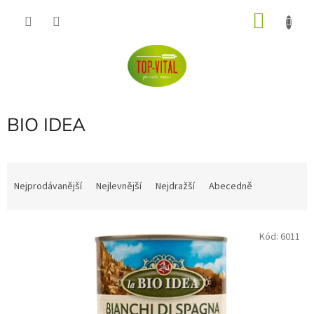
Přejít
NÁKU
na
obsah
KOŠÍK
BIO IDEA
Ř
a
Nejprodávanější
Nejlevnější
Nejdražší
Abecedně
z
e
V
n
Kód:
6011
ý
í
p
p
i
r
s
o
p
d