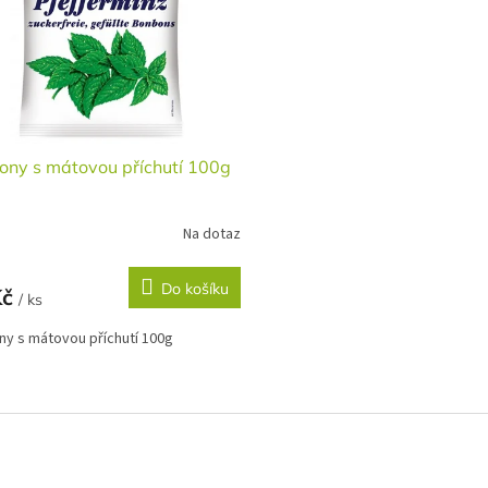
ony s mátovou příchutí 100g
Na dotaz
Do košíku
Kč
/ ks
y s mátovou příchutí 100g
O
v
l
á
d