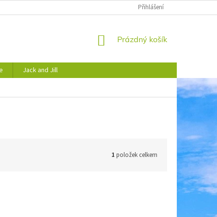
JAK NAKUPOVAT
OBCHODNÍ PODMÍNKY
Přihlášení
PODMÍNKY OCHRANY 
NÁKUPNÍ
Prázdný košík
KOŠÍK
e
Jack and Jill
1
položek celkem