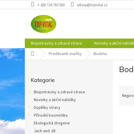
Přejít
+ 420 724 783 560
eshop@topvital.cz
na
obsah
Biopotraviny a zdravá strava
Novinky a akční nabíd
Domů
Prodávané značky
Bodeta
P
Bod
o
Přeskočit
s
Kategorie
kategorie
t
Ř
r
Biopotraviny a zdravá strava
a
a
Nejpro
Novinky a akční nabídky
z
n
e
Doplňky stravy
n
V
n
í
Přírodní kosmetika
ý
í
p
Ekologická drogerie
p
p
a
Jack and Jill