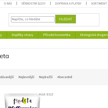
O NÁS
VĚRNOSTNÍ SLEVY
DOPRAVA A PLATBY
SORTIMENT
HLEDAT
ky
Doplňky stravy
Přírodní kosmetika
Ekologická drogeri
eta
dávanější
Nejlevnější
Nejdražší
Abecedně
Kód:
8323