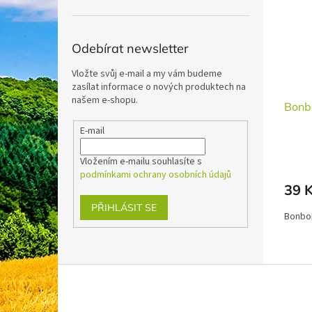
i
r
n
s
o
e
p
d
l
r
u
Odebírat newsletter
o
k
Vložte svůj e-mail a my vám budeme
d
t
zasílat informace o nových produktech na
u
ů
našem e-shopu.
k
Bonb
t
E-mail
ů
Vložením e-mailu souhlasíte s
podmínkami ochrany osobních údajů
39 
PŘIHLÁSIT SE
Bonbon
Z
á
p