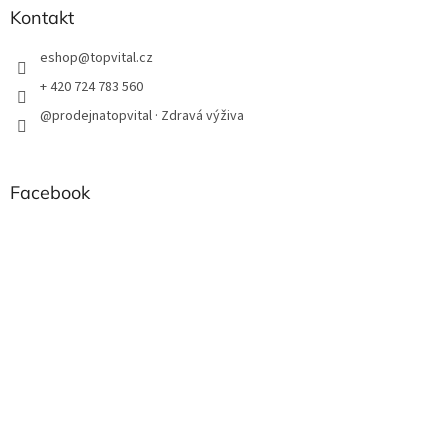
Kontakt
eshop
@
topvital.cz
+ 420 724 783 560
@prodejnatopvital · Zdravá výživa
Facebook