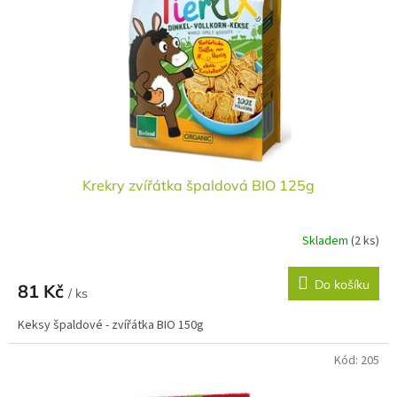
r
u
o
k
d
t
u
ů
k
t
ů
Krekry zvířátka špaldová BIO 125g
Skladem
(2 ks)
Do košíku
81 Kč
/ ks
Keksy špaldové - zvířátka BIO 150g
Kód:
205