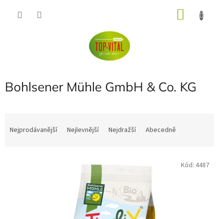
Přejít
NÁKU
na
obsah
KOŠÍK
Bohlsener Mühle GmbH & Co. KG
Ř
a
Nejprodávanější
Nejlevnější
Nejdražší
Abecedně
z
e
V
n
Kód:
4487
ý
í
p
p
i
r
s
o
p
d