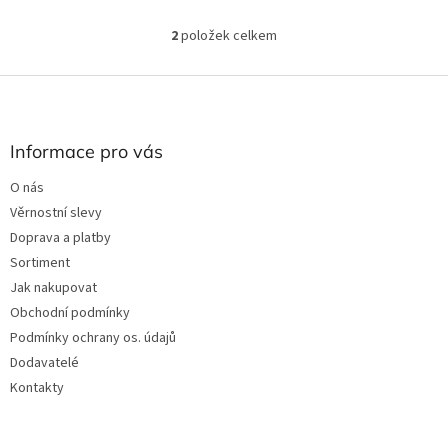
2
položek celkem
O
v
l
Z
á
á
d
p
a
a
Informace pro vás
c
t
í
O nás
í
p
Věrnostní slevy
r
v
Doprava a platby
k
Sortiment
y
Jak nakupovat
v
ý
Obchodní podmínky
p
Podmínky ochrany os. údajů
i
Dodavatelé
s
u
Kontakty