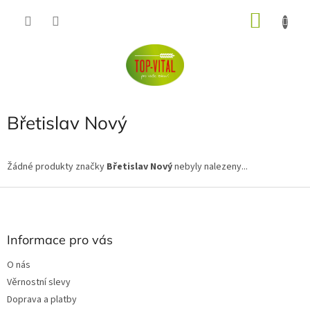
Přejít
NÁKU
na
obsah
KOŠÍK
Břetislav Nový
Žádné produkty značky
Břetislav Nový
nebyly nalezeny...
Z
á
p
a
Informace pro vás
t
O nás
í
Věrnostní slevy
Doprava a platby