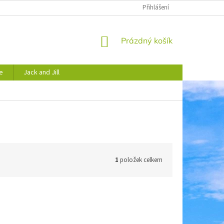
JAK NAKUPOVAT
OBCHODNÍ PODMÍNKY
Přihlášení
PODMÍNKY OCHRANY 
NÁKUPNÍ
Prázdný košík
KOŠÍK
e
Jack and Jill
1
položek celkem