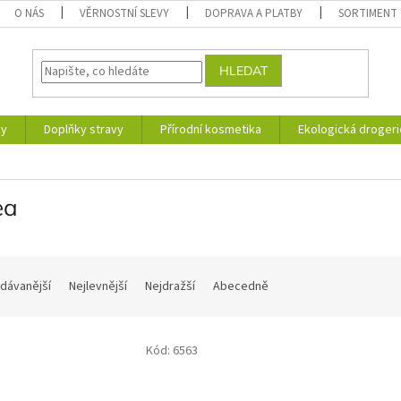
O NÁS
VĚRNOSTNÍ SLEVY
DOPRAVA A PLATBY
SORTIMENT
HLEDAT
ky
Doplňky stravy
Přírodní kosmetika
Ekologická drogeri
ea
dávanější
Nejlevnější
Nejdražší
Abecedně
Kód:
6563