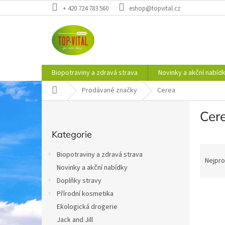
Přejít
+ 420 724 783 560
eshop@topvital.cz
na
obsah
Biopotraviny a zdravá strava
Novinky a akční nabíd
Domů
Prodávané značky
Cerea
P
Cer
o
Přeskočit
s
Kategorie
kategorie
t
Ř
r
Biopotraviny a zdravá strava
a
a
Nejpro
Novinky a akční nabídky
z
n
e
Doplňky stravy
n
V
n
í
Přírodní kosmetika
ý
í
p
Ekologická drogerie
p
p
a
Jack and Jill