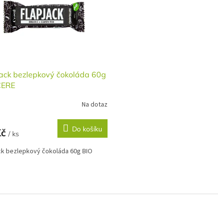
jack bezlepkový čokoláda 60g
CERE
Na dotaz
Do košíku
Kč
/ ks
ck bezlepkový čokoláda 60g BIO
O
v
l
á