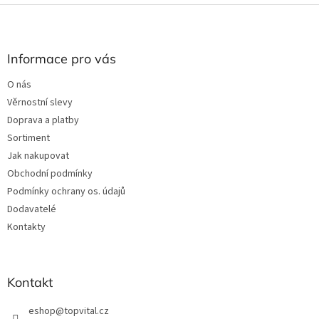
l
Z
á
á
d
p
a
a
Informace pro vás
c
t
í
O nás
í
p
Věrnostní slevy
r
v
Doprava a platby
k
Sortiment
y
Jak nakupovat
v
ý
Obchodní podmínky
p
Podmínky ochrany os. údajů
i
Dodavatelé
s
u
Kontakty
Kontakt
eshop
@
topvital.cz