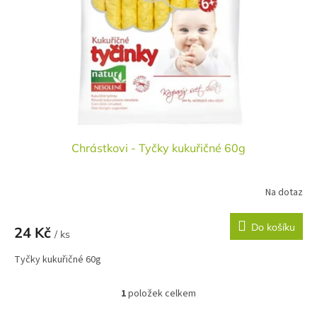
r
u
o
k
d
t
u
ů
k
t
ů
Chrástkovi - Tyčky kukuřičné 60g
Na dotaz
Do košíku
24 Kč
/ ks
Tyčky kukuřičné 60g
1
položek celkem
O
v