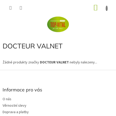
Přejít
NÁKU
na
obsah
KOŠÍK
DOCTEUR VALNET
Žádné produkty značky
DOCTEUR VALNET
nebyly nalezeny...
Z
á
p
a
Informace pro vás
t
O nás
í
Věrnostní slevy
Doprava a platby