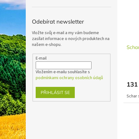
i
r
n
s
o
e
p
d
l
r
u
Odebírat newsletter
o
k
Vložte svůj e-mail a my vám budeme
d
t
zasílat informace o nových produktech na
u
ů
našem e-shopu.
Schar
k
t
E-mail
ů
Vložením e-mailu souhlasíte s
podmínkami ochrany osobních údajů
131
PŘIHLÁSIT SE
Schar 