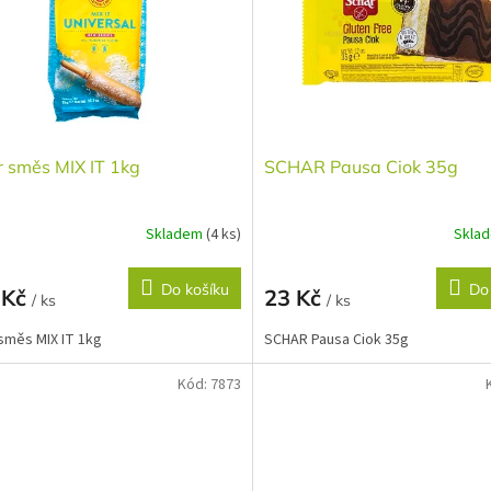
 směs MIX IT 1kg
SCHAR Pausa Ciok 35g
Skladem
(4 ks)
Skla
Do košíku
Do
 Kč
23 Kč
/ ks
/ ks
směs MIX IT 1kg
SCHAR Pausa Ciok 35g
Kód:
7873