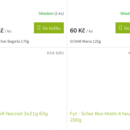
Skladem
(1 ks)
Skla
Do košíku
Do
Kč
60 Kč
/ ks
/ ks
Schar Bageta 175g
SCHAR Maria 125g
Kód:
6382
R Noccioli 3x21g 63g
Fyt - Schar Bon Matín 4 ho
200g