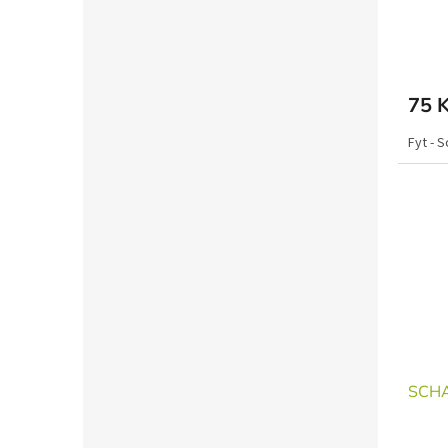
75 
Fyt - 
SCHA