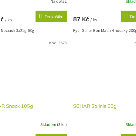
Na dotaz
Skla
Do košíku
Do
Kč
87 Kč
/ ks
/ ks
Noccioli 3x21g 63g
Fyt - Schar Bon Matín 4 housky 200
Kód:
3678
R Snack 105g
SCHAR Salinis 60g
Skladem
(3 ks)
Skla