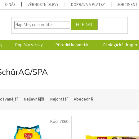
O NÁS
VĚRNOSTNÍ SLEVY
DOPRAVA A PLATBY
SORTIMENT
HLEDAT
ky
Doplňky stravy
Přírodní kosmetika
Ekologická drogeri
 SchärAG/SPA
dávanější
Nejlevnější
Nejdražší
Abecedně
Kód:
7860