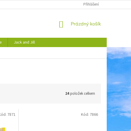
JAK NAKUPOVAT
OBCHODNÍ PODMÍNKY
Přihlášení
PODMÍNKY OCHRANY 
NÁKUPNÍ
Prázdný košík
KOŠÍK
e
Jack and Jill
24
položek celkem
Kód:
7871
Kód:
7866