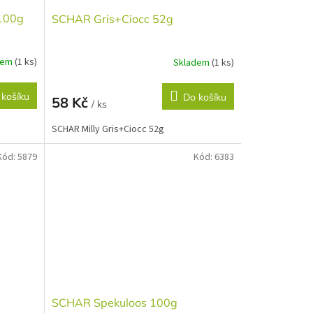
100g
SCHAR Gris+Ciocc 52g
dem
(1 ks)
Skladem
(1 ks)
 košíku
Do košíku
58 Kč
/ ks
SCHAR Milly Gris+Ciocc 52g
Kód:
5879
Kód:
6383
SCHAR Spekuloos 100g