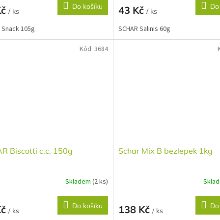
Do košíku
Do
Kč
43 Kč
/ ks
/ ks
 Snack 105g
SCHAR Salinis 60g
Kód:
3684
 Biscotti c.c. 150g
Schar Mix B bezlepek 1kg
Skladem
(2 ks)
Skla
Do košíku
Do
Kč
138 Kč
/ ks
/ ks