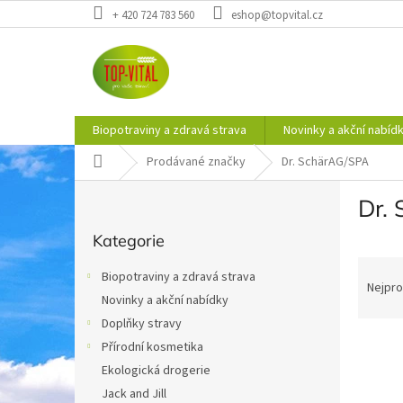
Přejít
+ 420 724 783 560
eshop@topvital.cz
na
obsah
Biopotraviny a zdravá strava
Novinky a akční nabíd
Domů
Prodávané značky
Dr. SchärAG/SPA
P
Dr.
o
Přeskočit
s
Kategorie
kategorie
t
Ř
r
Biopotraviny a zdravá strava
a
a
Nejpro
Novinky a akční nabídky
z
n
e
Doplňky stravy
n
V
n
í
Přírodní kosmetika
ý
í
p
Ekologická drogerie
p
p
a
Jack and Jill