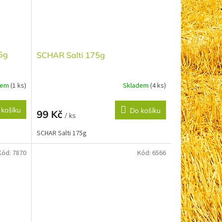
5g
SCHAR Salti 175g
dem
(1 ks)
Skladem
(4 ks)
 košíku
Do košíku
99 Kč
/ ks
SCHAR Salti 175g
Kód:
7870
Kód:
6566