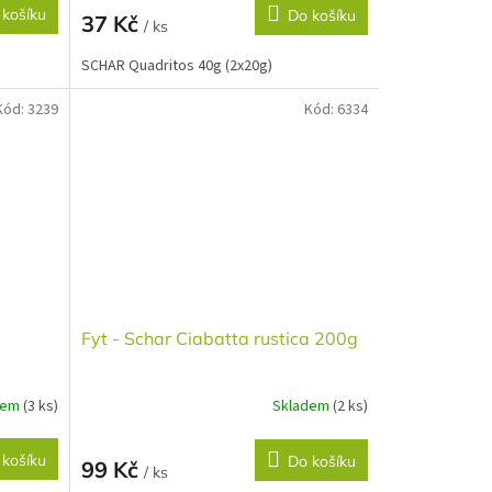
 košíku
Do košíku
37 Kč
/ ks
SCHAR Quadritos 40g (2x20g)
Kód:
3239
Kód:
6334
Fyt - Schar Ciabatta rustica 200g
dem
(3 ks)
Skladem
(2 ks)
 košíku
Do košíku
99 Kč
/ ks