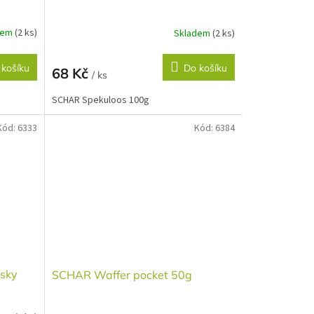
dem
(2 ks)
Skladem
(2 ks)
 košíku
Do košíku
68 Kč
/ ks
SCHAR Spekuloos 100g
Kód:
6333
Kód:
6384
usky
SCHAR Waffer pocket 50g