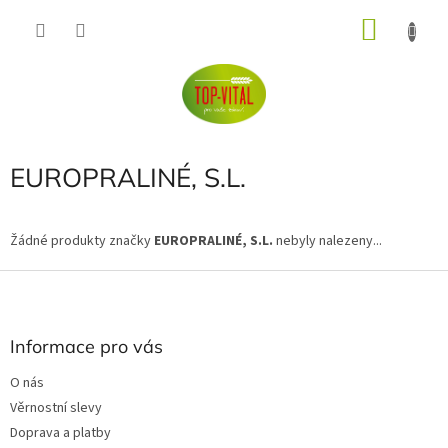
Přejít
NÁKU
na
obsah
KOŠÍK
EUROPRALINÉ, S.L.
Žádné produkty značky
EUROPRALINÉ, S.L.
nebyly nalezeny...
Z
á
p
a
Informace pro vás
t
O nás
í
Věrnostní slevy
Doprava a platby